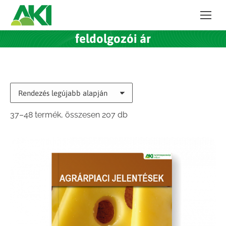
feldolgozói ár
Sorted
37–48 termék, összesen 207 db
by
latest