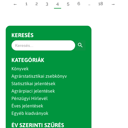
←
1
2
3
4
5
6
…
18
→
KERESÉS
Search Button
Search
for:
KATEGÓRIÁK
Könyvek
Agrárstatisztikai zsebkönyv
Statisztikai jelentések
Agrárpiaci jelentések
Pénzügyi Hírlevél
Éves jelentések
Egyéb kiadványok
ÉV SZERINTI SZŰRÉS