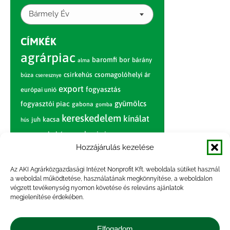
Bármely Év
CÍMKÉK
agrárpiac
baromfi
bor
bárány
alma
csirkehús
csomagolóhelyi ár
búza
cseresznye
export
fogyasztás
európai unió
gyümölcs
fogyasztói piac
gabona
gomba
kereskedelem
kínálat
juh
kacsa
hús
nagybani piac
marhahús
körte
narancs
nemzetközi árinformációk
Hozzájárulás kezelése
piaci jelentés
piac
paradicsom
Az AKI Agrárközgazdasági Intézet Nonprofit Kft. weboldala sütiket használ
a weboldal működtetése, használatának megkönnyítése, a weboldalon
pulyka
pulykahús
sertés
sertéshús
végzett tevékenység nyomon követése és releváns ajánlatok
termelői
termelés
szarvasmarha
megjelenítése érdekében.
ár
világpiac
tojás
vágóbárány
zöldség
Elfogadom
vágómarha
vágósertés
árak