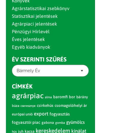
Könyvek
Agrárstatisztikai zsebkönyv
Statisztikai jelentések
Agrárpiaci jelentések
Pénzügyi Hírlevél
Éves jelentések
Egyéb kiadványok
ÉV SZERINTI SZŰRÉS
Bármely Év
CÍMKÉK
agrárpiac
baromfi
bor
bárány
alma
csirkehús
csomagolóhelyi ár
búza
cseresznye
export
fogyasztás
európai unió
gyümölcs
fogyasztói piac
gabona
gomba
kereskedelem
kínálat
juh
kacsa
hús