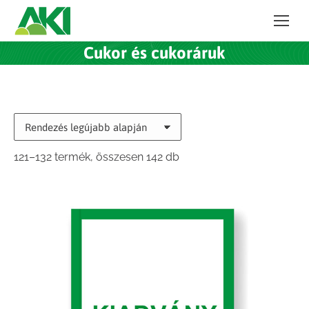
Cukor és cukoráruk
Sorted
121–132 termék, összesen 142 db
by
latest