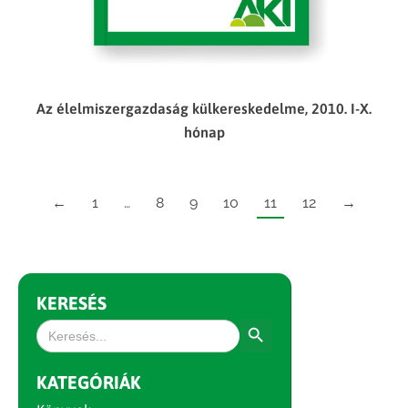
Az élelmiszergazdaság külkereskedelme, 2010. I-X.
hónap
←
1
…
8
9
10
11
12
→
KERESÉS
Search Button
Search
for:
KATEGÓRIÁK