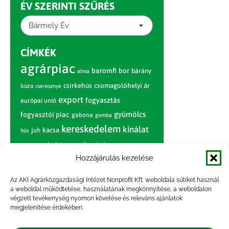
ÉV SZERINTI SZŰRÉS
Bármely Év
CÍMKÉK
agrárpiac
baromfi
bor
bárány
alma
csirkehús
csomagolóhelyi ár
búza
cseresznye
export
fogyasztás
európai unió
gyümölcs
fogyasztói piac
gabona
gomba
kereskedelem
kínálat
juh
kacsa
hús
nagybani piac
marhahús
körte
narancs
nemzetközi árinformációk
Hozzájárulás kezelése
piaci jelentés
piac
paradicsom
Az AKI Agrárközgazdasági Intézet Nonprofit Kft. weboldala sütiket használ
a weboldal működtetése, használatának megkönnyítése, a weboldalon
pulyka
pulykahús
sertés
sertéshús
végzett tevékenység nyomon követése és releváns ajánlatok
termelői
termelés
megjelenítése érdekében.
szarvasmarha
ár
világpiac
tojás
vágóbárány