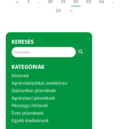
←
1
…
20
21
22
23
24
…
33
→
KERESÉS
Search Button
Search
for:
KATEGÓRIÁK
Könyvek
Agrárstatisztikai zsebkönyv
Statisztikai jelentések
Agrárpiaci jelentések
Pénzügyi Hírlevél
Éves jelentések
Egyéb kiadványok