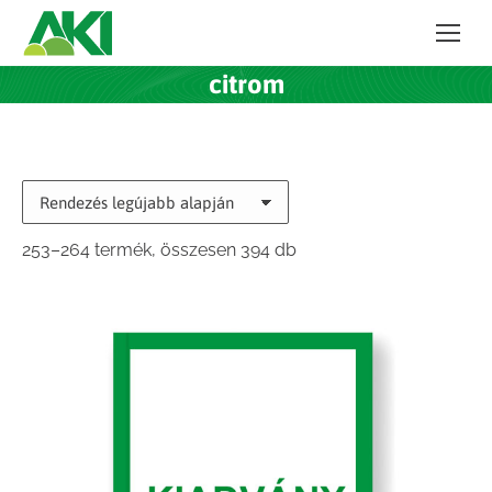
citrom
Sorted
253–264 termék, összesen 394 db
by
latest