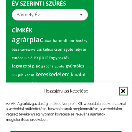
ÉV SZERINTI SZŰRÉS
Bármely Év
CÍMKÉK
agrárpiac
baromfi
bor
bárány
alma
csirkehús
csomagolóhelyi ár
búza
cseresznye
export
fogyasztás
európai unió
gyümölcs
fogyasztói piac
gabona
gomba
kereskedelem
kínálat
juh
kacsa
hús
nagybani piac
marhahús
körte
narancs
nemzetközi árinformációk
Hozzájárulás kezelése
piaci jelentés
piac
paradicsom
Az AKI Agrárközgazdasági Intézet Nonprofit Kft. weboldala sütiket használ
a weboldal működtetése, használatának megkönnyítése, a weboldalon
pulyka
pulykahús
sertés
sertéshús
végzett tevékenység nyomon követése és releváns ajánlatok
termelői
termelés
megjelenítése érdekében.
szarvasmarha
ár
világpiac
tojás
vágóbárány