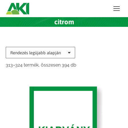
citrom
Sorted
313–324 termék, összesen 394 db
by
latest