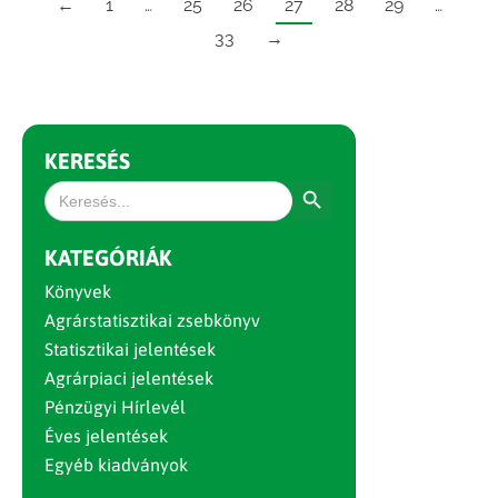
←
1
…
25
26
27
28
29
…
33
→
KERESÉS
Search Button
Search
for:
KATEGÓRIÁK
Könyvek
Agrárstatisztikai zsebkönyv
Statisztikai jelentések
Agrárpiaci jelentések
Pénzügyi Hírlevél
Éves jelentések
Egyéb kiadványok