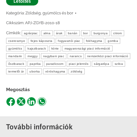
Letöltés
Kategória:
Zöldség, gyümölcs és bor
Cikkszám:
APJ-ZGYB-2010-18
Címkék:
agrárpiac
alma
árak
banán
bor
burgonya
citrom
cseresznye
fejes káposzta
fogyasztói piac
fokhagyma
gomba
gyümölcs
kajszibarack
körte
magyarországi piaci információ
mandarin
meggy
nagybani piac
narancs
nemzetközi piaci információ
őszibarack
paprika
paradicsom
piaci jelentés
sárgarépa
szilva
termelői ár
uborka
vöröshagyma
zöldség
Megosztás
Share
Share
Share
Share
on
on
on
on
Facebook
X
LinkedIn
WhatsApp
További információk