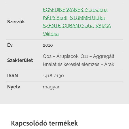
ECSEDINÉ WANEK Zsuzsanna
,
ISÉPY Anett
,
STUMMER Ildikó
,
Szerzők
SZENTE-ORBÁN Csaba
,
VARGA
Viktória
Év
2010
Q02 – Árupiacok, Q11 – Aggregált
Szakterület
kínálat és kereslet elemzés – Árak
ISSN
1418-2130
Nyelv
magyar
Kapcsolódó termékek