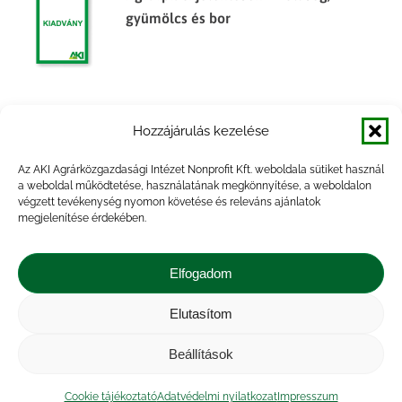
gyümölcs és bor
Agrárpiaci jelentések – Zöldség,
Hozzájárulás kezelése
gyümölcs és bor
Az AKI Agrárközgazdasági Intézet Nonprofit Kft. weboldala sütiket használ
a weboldal működtetése, használatának megkönnyítése, a weboldalon
végzett tevékenység nyomon követése és releváns ajánlatok
megjelenítése érdekében.
Főbb termények és termékek
készletalakulása, 2014. félév
Elfogadom
Elutasítom
Beállítások
Impresszum
|
Kapcsolat
|
Jogi nyilatkozat
|
Közérdekű adatok
|
Adatvédelmi nyilatkozat
|
Cookie tájékoztató
Adatvédelmi nyilatkozat
Impresszum