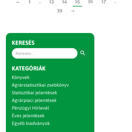
←
1
…
13
14
15
16
17
…
39
→
KERESÉS
Search Button
Search
for:
KATEGÓRIÁK
Könyvek
Agrárstatisztikai zsebkönyv
Statisztikai jelentések
Agrárpiaci jelentések
Pénzügyi Hírlevél
Éves jelentések
Egyéb kiadványok