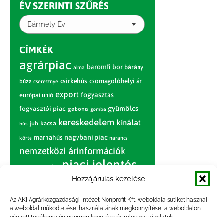
ÉV SZERINTI SZŰRÉS
Bármely Év
CÍMKÉK
agrárpiac
baromfi
bor
bárány
alma
csirkehús
csomagolóhelyi ár
búza
cseresznye
export
fogyasztás
európai unió
gyümölcs
fogyasztói piac
gabona
gomba
kereskedelem
kínálat
juh
kacsa
hús
nagybani piac
marhahús
körte
narancs
nemzetközi árinformációk
piaci jelentés
piac
paradicsom
Hozzájárulás kezelése
pulyka
pulykahús
sertés
sertéshús
termelői
termelés
szarvasmarha
Az AKI Agrárközgazdasági Intézet Nonprofit Kft. weboldala sütiket használ
ár
a weboldal működtetése, használatának megkönnyítése, a weboldalon
világpiac
tojás
vágóbárány