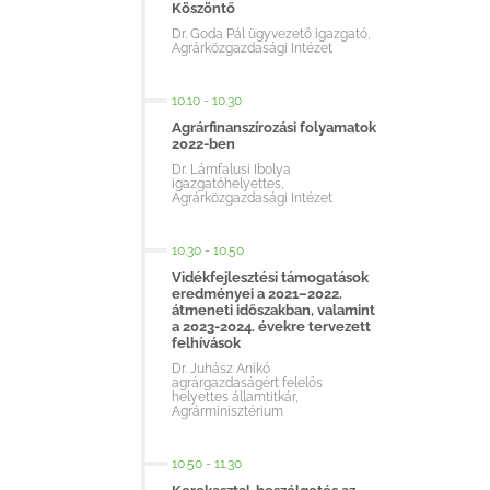
Köszöntő
Dr. Goda Pál ügyvezető igazgató,
Agrárközgazdasági Intézet
10.10
-
10.30
Agrárfinanszírozási folyamatok
2022-ben
Dr. Lámfalusi Ibolya
igazgatóhelyettes,
Agrárközgazdasági Intézet
10.30
-
10.50
Vidékfejlesztési támogatások
eredményei a 2021–2022.
átmeneti időszakban, valamint
a 2023-2024. évekre tervezett
felhívások
Dr. Juhász Anikó
agrárgazdaságért felelős
helyettes államtitkár,
Agrárminisztérium
10.50
-
11.30