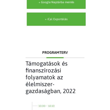
+ Google Naptárba mentés
+ iCal Exportálás
PROGRAMTERV
Támogatások és
finanszírozási
folyamatok az
élelmiszer-
gazdaságban, 2022
10.00
-
10.10