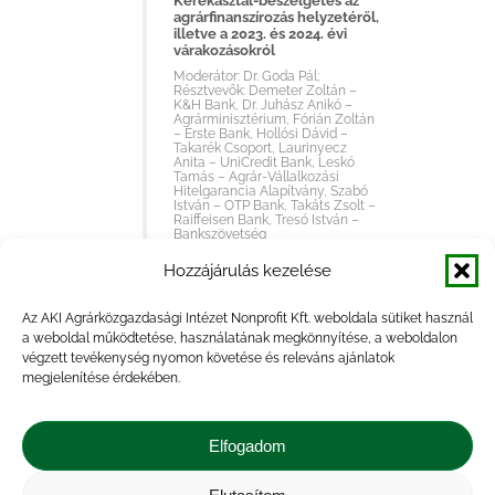
Kerekasztal-beszélgetés az
agrárfinanszírozás helyzetéről,
illetve a 2023. és 2024. évi
várakozásokról
Moderátor: Dr. Goda Pál;
Résztvevők: Demeter Zoltán –
K&H Bank, Dr. Juhász Anikó –
Agrárminisztérium, Fórián Zoltán
– Erste Bank, Hollósi Dávid –
Takarék Csoport, Laurinyecz
Anita – UniCredit Bank, Leskó
Tamás – Agrár-Vállalkozási
Hitelgarancia Alapítvány, Szabó
István – OTP Bank, Takáts Zsolt –
Raiffeisen Bank, Tresó István –
Bankszövetség
Hozzájárulás kezelése
11.30
-
11.40
Zárszó, összegzés
Az AKI Agrárközgazdasági Intézet Nonprofit Kft. weboldala sütiket használ
a weboldal működtetése, használatának megkönnyítése, a weboldalon
Dr. Goda Pál – ügyvezető
igazgató, Agrárközgazdasági
végzett tevékenység nyomon követése és releváns ajánlatok
Intézet
megjelenítése érdekében.
Elfogadom