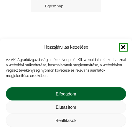
Egész nap
Hozzájárulás kezelése
+ Google Naptárba mentés
Az AKI Agrárközgazdasági Intézet Nonprofit Kft. weboldala sütiket használ
a weboldal működtetése, használatának megkönnyítése, a weboldalon
+ iCal Exportálás
végzett tevékenység nyomon követése és releváns ajánlatok
megjelenítése érdekében.
Elfogadom
Elutasítom
Impresszum
|
Kapcsolat
|
Jogi nyilatkozat
|
Közérdekű adatok
|
Adatvédelmi nyilatkozat
|
Beállítások
Akadálymentesítési nyilatkozat
|
Cookie
tájékoztató