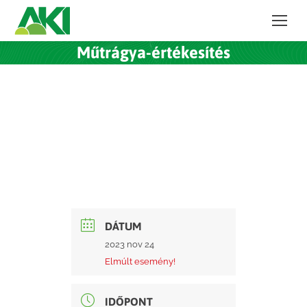
Műtrágya-értékesítés
DÁTUM
2023 nov 24
Elmúlt esemény!
IDŐPONT