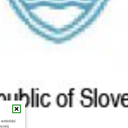
a weboldal
nység