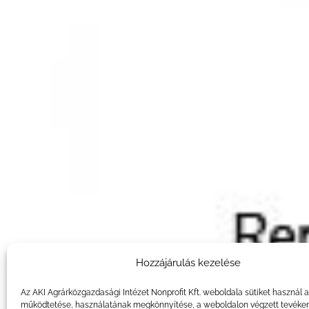
Hozzájárulás kezelése
Az AKI Agrárközgazdasági Intézet Nonprofit Kft. weboldala sütiket használ 
működtetése, használatának megkönnyítése, a weboldalon végzett tevéke