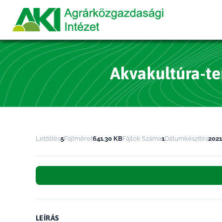
Akvakultúra-t
Letöltés
5
Fájlméret
641.30 KB
Fájlok Száma
1
Dátumkészítés
2021
LEÍRÁS