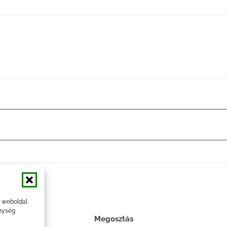
a weboldal
nység
Megosztás