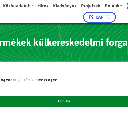
Közfeladatok
Hírek
Kiadványok
Projektek
Rólunk
KAP
ITE
ermékek külkereskedelmi forg
.04.20.
Utoljára frissített
2021.04.20.
Letöltés