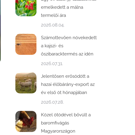
emelkedett a málna
termelői ára
2026.08.04.
Számottevően növekedett
a kajszi- és
őszibaracktermés az idén
2026.07.31.
Jelentősen erősödött a
hazai élőbárány-export az
év első öt hónapjában
2026.07.28.
Közel ötödével bővült a
baromfivágás
Magyarországon