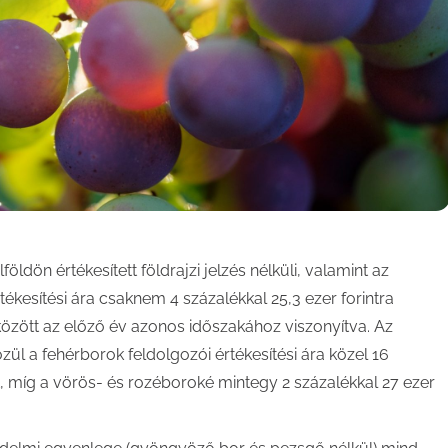
öldön értékesített földrajzi jelzés nélküli, valamint az
értékesítési ára csaknem 4 százalékkal 25,3 ezer forintra
között az előző év azonos időszakához viszonyítva. Az
közül a fehérborok feldolgozói értékesítési ára közel 16
tt, míg a vörös- és rozéboroké mintegy 2 százalékkal 27 ezer