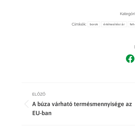
Kategóri
Címkék:
borok
értékesítési ár
feh
Sh
o
F
Post
ELŐZŐ
A búza várható termésmennyisége az
navigation
Previous
EU-ban
post: