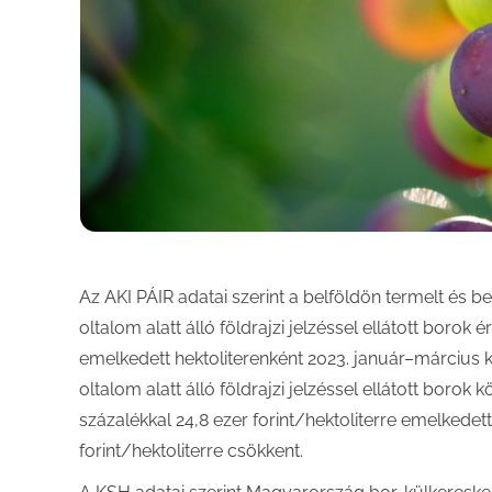
Az AKI PÁIR adatai szerint a belföldön termelt és belf
oltalom alatt álló földrajzi jelzéssel ellátott borok 
emelkedett hektoliterenként 2023. január–március 
oltalom alatt álló földrajzi jelzéssel ellátott borok 
százalékkal 24,8 ezer forint/hektoliterre emelkede
forint/hektoliterre csökkent.