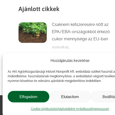
Ajánlott cikkek
Csaknem kétszeresére nőtt az
EPA/EBA-országokból érkező
cukor mennyisége az EU-ban
2026.08.05.
Számottevően növekedett a
Hozzájárulás kezelése
kajszi- és őszibaracktermés az
Az AKI Agrárközgazdasági Intézet Nonprofit Kft. weboldala sütiket használ 
idén
működtetése, használatának megkönnyítése, a weboldalon végzett tevéke
nyomon követése és releváns ajánlatok megjelenítése érdekében.
2026.07.31.
Elfogadom
Elutasítom
Beállít
Impresszum
|
Kapcsolat
|
Jogi ny
Cookie tájékoztató
Adatvédelmi nyilatkozat
Impresszum