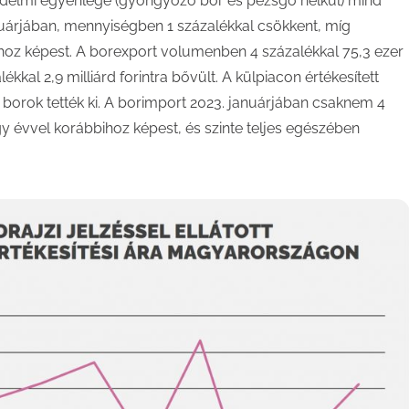
edelmi egyenlege (gyöngyöző bor és pezsgő nélkül) mind
nuárjában, mennyiségben 1 százalékkal csökkent, míg
hoz képest. A borexport volumenben 4 százalékkal 75,3 ezer
kkal 2,9 milliárd forintra bővült. A külpiacon értékesített
borok tették ki. A borimport 2023. januárjában csaknem 4
 egy évvel korábbihoz képest, és szinte teljes egészében