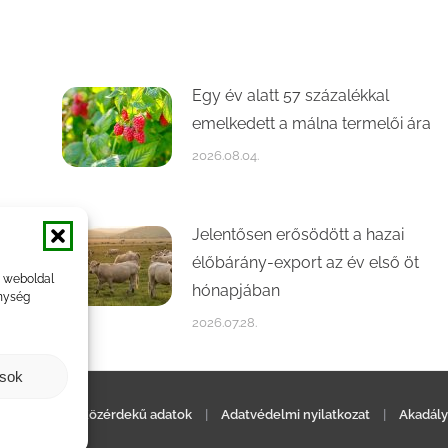
Egy év alatt 57 százalékkal
emelkedett a málna termelői ára
2026.08.04.
Jelentősen erősödött a hazai
élőbárány-export az év első öt
a weboldal
hónapjában
nység
2026.07.28.
ások
ilatkozat
|
Közérdekű adatok
|
Adatvédelmi nyilatkozat
|
Akadály