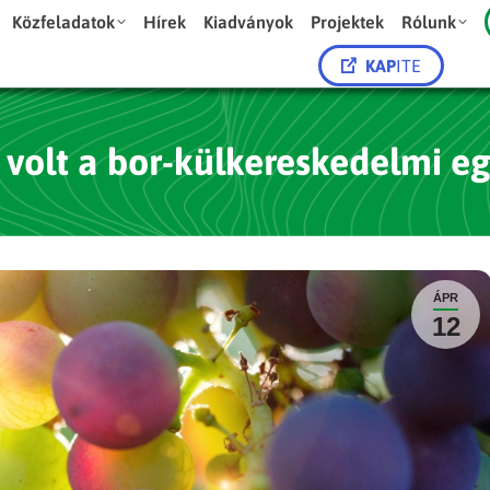
Közfeladatok
Hírek
Kiadványok
Projektek
Rólunk
KAP
ITE
v volt a bor-külkereskedelmi e
ÁPR
12