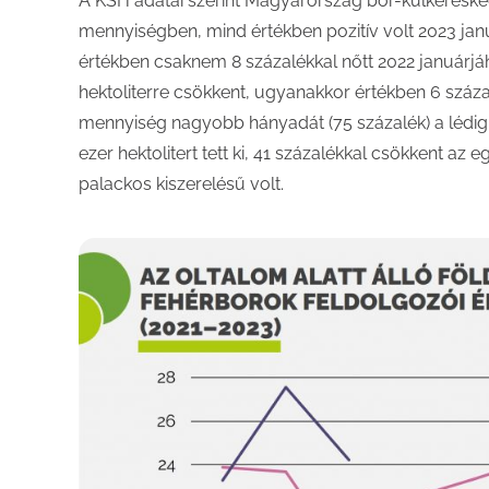
A KSH adatai szerint Magyarország bor-külkeresk
mennyiségben, mind értékben pozitív volt 2023 ja
értékben csaknem 8 százalékkal nőtt 2022 januárjá
hektoliterre csökkent, ugyanakkor értékben 6 százalé
mennyiség nagyobb hányadát (75 százalék) a lédig 
ezer hektolitert tett ki, 41 százalékkal csökkent az
palackos kiszerelésű volt.