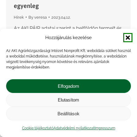
egyenleg
Hírek
By
veresa
2023.04.12.
Az AKI PÁIR adatai szerint a belföldön termelt és
belföldön értékesített földrajzi jelzés nélküli,
Hozzájárulás kezelése
valamint az oltalom alatt álló földrajzi jelzéssel
Az AKI Agrárközgazdasági Intézet Nonprofit Kft. weboldala sütiket használ
ellátott borok értékesítési ára csaknem 4
a weboldal működtetése, használatának megkönnyítése, a weboldalon
százalékkal 25,3 ezer…
végzett tevékenység nyomon követése és releváns ajánlatok
megjelenítése érdekében.
Elfogadom
Elutasítom
Beállítások
Cookie tájékoztató
Adatvédelmi nyilatkozat
Impresszum