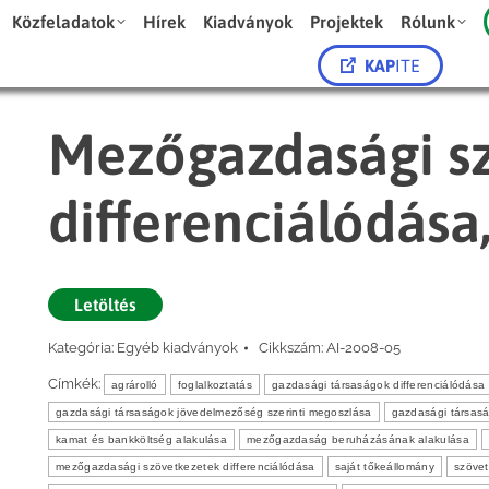
Közfeladatok
Hírek
Kiadványok
Projektek
Rólunk
KAP
ITE
Mezőgazdasági s
differenciálódása
Letöltés
Kategória:
Egyéb kiadványok
Cikkszám:
AI-2008-05
Címkék:
agrárolló
foglalkoztatás
gazdasági társaságok differenciálódása
gazdasági társaságok jövedelmezőség szerinti megoszlása
gazdasági társasá
kamat és bankköltség alakulása
mezőgazdaság beruházásának alakulása
mezőgazdasági szövetkezetek differenciálódása
saját tőkeállomány
szövet