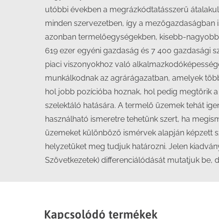
utóbbi években a megrázkódtatásszerű átalakulá
minden szervezetben, így a mezőgazdaságban is a
azonban termelőegységekben, kisebb-nagyobb ü
619 ezer egyéni gazdaság és 7 400 gazdasági sze
piaci viszonyokhoz való alkalmazkodóképességét
munkálkodnak az agrárágazatban, amelyek többe
hol jobb pozícióba hoznak, hol pedig megtörik a f
szelektáló hatására. A termelő üzemek tehát ige
használható ismeretre tehetünk szert, ha megi
üzemeket különböző ismérvek alapján képzett sz
helyzetüket meg tudjuk határozni. Jelen kiadván
Szövetkezetek) differenciálódását mutatjuk be, 
Kapcsolódó termékek