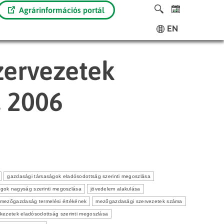
Agrárinformációs portál
EN
zervezetek
, 2006
gazdasági társaságok eladósodottság szerinti megoszlása
gok nagyság szerinti megoszlása
jövedelem alakulása
mezőgazdaság termelési értékének
mezőgazdasági szervezetek száma
kezetek eladósodottság szerinti megoszlása