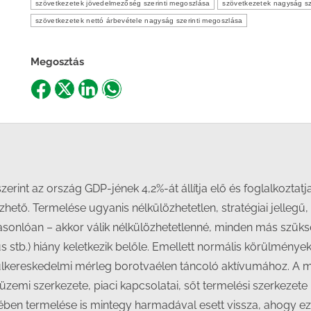
szövetkezetek jövedelmezőség szerinti megoszlása
szövetkezetek nagyság sz
szövetkezetek nettó árbevétele nagyság szerinti megoszlása
Megosztás
Share
Share
Share
Share
on
on
on
on
Facebook
X
LinkedIn
WhatsApp
zerint az ország GDP-jének 4,2%-át állítja elő és foglalkozta
zhető. Termelése ugyanis nélkülözhetetlen, stratégiai jellegű
 hasonlóan – akkor válik nélkülözhetetlenné, minden más szü
tus stb.) hiány keletkezik belőle. Emellett normális körülmén
 külkereskedelmi mérleg borotvaélen táncoló aktívumához. A 
zemi szerkezete, piaci kapcsolatai, sőt termelési szerkezete i
en termelése is mintegy harmadával esett vissza, ahogy ez a