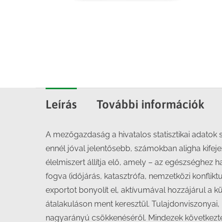
Leírás
További információk
A mezőgazdaság a hivatalos statisztikai adatok s
ennél jóval jelentősebb, számokban aligha kifeje
élelmiszert állítja elő, amely – az egészséghez
fogva (időjárás, katasztrófa, nemzetközi konflik
exportot bonyolít el, aktívumával hozzájárul a
átalakuláson ment keresztül. Tulajdonviszonyai, ü
nagyarányú csökkenéséről. Mindezek következtéb