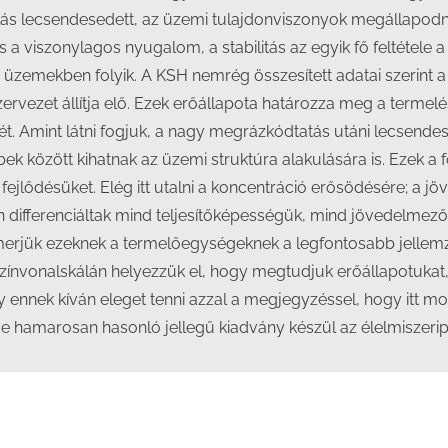
s lecsendesedett, az üzemi tulajdonviszonyok megállapodni 
 viszonylagos nyugalom, a stabilitás az egyik fő feltétele a
zemekben folyik. A KSH nemrég összesített adatai szerint
rvezet állítja elő. Ezek erőállapota határozza meg a termel
. Amint látni fogjuk, a nagy megrázkódtatás utáni lecsende
k között kihatnak az üzemi struktúra alakulására is. Ezek 
ejlődésüket. Elég itt utalni a koncentráció erősödésére; a jö
n differenciáltak mind teljesítőképességük, mind jövedelmez
smerjük ezeknek a termelőegységeknek a legfontosabb jelle
ínvonalskálán helyezzük el, hogy megtudjuk erőállapotukat,
y ennek kíván eleget tenni azzal a megjegyzéssel, hogy itt m
de hamarosan hasonló jellegű kiadvány készül az élelmiszeri