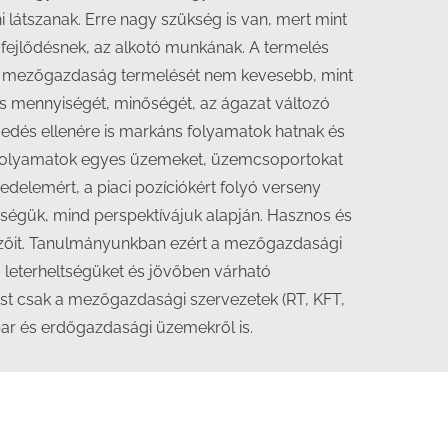
látszanak. Erre nagy szükség is van, mert mint
 fejlődésnek, az alkotó munkának. A termelés
 a mezőgazdaság termelését nem kevesebb, mint
és mennyiségét, minőségét, az ágazat változó
sedés ellenére is markáns folyamatok hatnak és
a folyamatok egyes üzemeket, üzemcsoportokat
vedelemért, a piaci pozíciókért folyó verseny
őségük, mind perspektívájuk alapján. Hasznos és
mzőit. Tanulmányunkban ezért a mezőgazdasági
 leterheltségüket és jövőben várható
ost csak a mezőgazdasági szervezetek (RT, KFT,
par és erdőgazdasági üzemekről is.