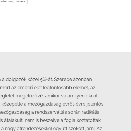
erinti megoszlása
tja a dolgozók közel 5%-át. Szerepe azonban
, mert az emberi élet legfontosabb elemét, az
kségletet megelőzővé, amikor valamilyen oknál
yek közepette a mezőgazdaság évről-évre jelentős
mezőgazdaság a rendszerváltás során radikális
s átalakult, nem is beszélve a foglalkoztatottak
 nagy átrendezésekkel együtt szokott járni. Az