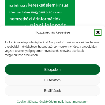
kereskedelem
kínálat
juh
kacsa
hús
nagybani piac
marhahús
körte
narancs
nemzetközi árinformációk
piaci jelentés
piac
paradicsom
Hozzájárulás kezelése
pulyka
pulykahús
sertés
sertéshús
termelői
termelés
szarvasmarha
Az AKI Agrárközgazdasági Intézet Nonprofit Kft. weboldala sütiket használ
ár
a weboldal működtetése, használatának megkönnyítése, a weboldalon
világpiac
tojás
vágóbárány
végzett tevékenység nyomon követése és releváns ajánlatok
zöldség
megjelenítése érdekében.
vágómarha
vágósertés
árak
értékesítési ár
átlagár
Elfogadom
Elutasítom
Impresszum
|
Kapcsolat
|
Jogi nyilatkozat
|
Közérdekű adatok
|
Adatvédelmi nyilatkozat
|
Beállítások
Akadálymentesítési nyilatkozat
|
Cookie
tájékoztató
Cookie tájékoztató
Adatvédelmi nyilatkozat
Impresszum