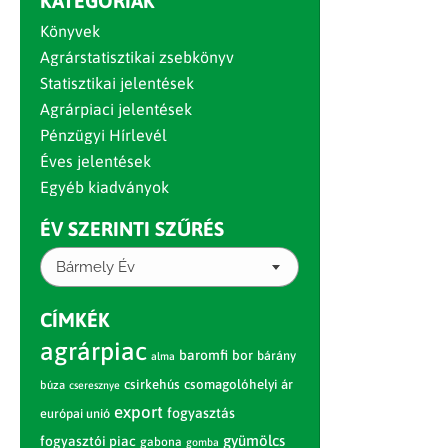
KATEGÓRIÁK
Könyvek
Agrárstatisztikai zsebkönyv
Statisztikai jelentések
Agrárpiaci jelentések
Pénzügyi Hírlevél
Éves jelentések
Egyéb kiadványok
ÉV SZERINTI SZŰRÉS
Bármely Év
CÍMKÉK
agrárpiac
baromfi
bor
bárány
alma
csirkehús
csomagolóhelyi ár
búza
cseresznye
export
fogyasztás
európai unió
gyümölcs
fogyasztói piac
gabona
gomba