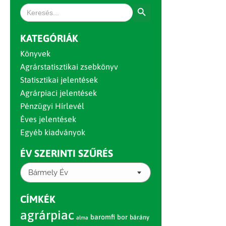
Search Button
Search
for:
KATEGÓRIÁK
Könyvek
Agrárstatisztikai zsebkönyv
Statisztikai jelentések
Agrárpiaci jelentések
Pénzügyi Hírlevél
Éves jelentések
Egyéb kiadványok
ÉV SZERINTI SZŰRÉS
Bármely Év
CÍMKÉK
agrárpiac
baromfi
bor
bárány
alma