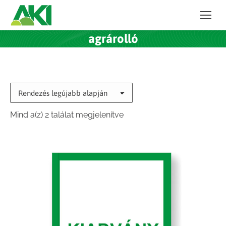
agrárolló
Sorted
Mind a(z) 2 találat megjelenítve
by
latest