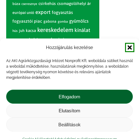
csirkehús
csomagolóhelyi ár
búza
cseresznye
export
fogyasztás
európai unió
gyümölcs
fogyasztói piac
gabona
gomba
kereskedelem
kínálat
juh
kacsa
hús
nagybani piac
marhahús
körte
narancs
nemzetközi árinformációk
Hozzájárulás kezelése
piaci jelentés
piac
paradicsom
Az AKI Agrárközgazdasági Intézet Nonprofit Kft. weboldala sütiket használ
a weboldal működtetése, használatának megkönnyítése, a weboldalon
pulyka
pulykahús
sertés
sertéshús
végzett tevékenység nyomon követése és releváns ajánlatok
termelői
termelés
megjelenítése érdekében.
szarvasmarha
ár
világpiac
tojás
vágóbárány
zöldség
Elfogadom
vágómarha
vágósertés
árak
értékesítési ár
átlagár
Elutasítom
Beállítások
Impresszum
|
Kapcsolat
|
Jogi nyilatkozat
|
Közérdekű adatok
|
Adatvédelmi nyilatkozat
|