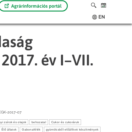
Agrárinformációs portál
EN
daság
2017. év I–VII.
EGK-2017-07
nyi zsírok és olajok
behozatal
Cukor és cukoráruk
Élő állatok
Gabonafélék
gyümölcsből előállított készítmények