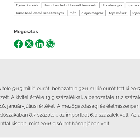
Gyümölcsfélék
Húsból és halból készült termékek
Húsféleségek
ipari é
Különböző ehető készítmények
méz
olajos magvak
tejtermékek
tojás
Megosztás
Share
Share
Share
Share
on
on
on
on
Facebook
X
LinkedIn
WhatsApp
tele 5115 millió eurót, behozatala 3211 millió eurót tett ki 2
t. A kivitel értéke 13,9 százalékkal, a behozatalé 11,2 százal
16. január–júliusi értéket. A mezőgazdasági és élelmiszeripar
időszakában 8,7 százalék, az importból 6,0 százalék volt. Az 
tal kisebb, mint 2016 első hét hónapjában volt.