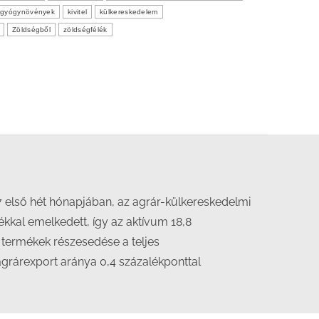
s gyógynövények
kivitel
külkereskedelem
Zöldségből
zöldségfélék
017 első hét hónapjában, az agrár-külkereskedelmi
ékkal emelkedett, így az aktívum 18,8
i termékek részesedése a teljes
agrárexport aránya 0,4 százalékponttal