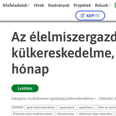
Közfeladatok
Hírek
Kiadványok
Projektek
Rólunk
KAP
ITE
Az élelmiszergaz
külkereskedelme, 
hónap
Letöltés
Kategória:
Az élelmiszer-gazdaság külkereskedelme
Cikkszám:
Címkék:
agrár-külkereskedelem
agrárexport
agrárimport
Állati és növé
Élelmiszer-ipari melléktermékek
élelmiszeripar
elkészített állati takarmány