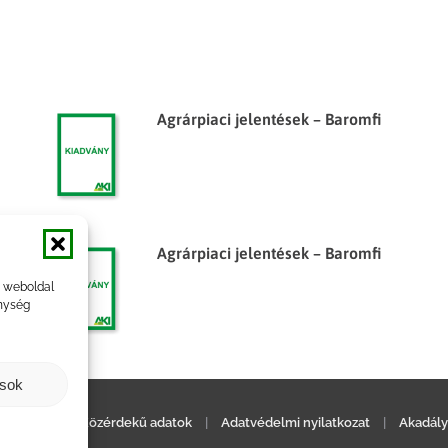
Agrárpiaci jelentések – Baromfi
Agrárpiaci jelentések – Baromfi
a weboldal
nység
ások
ilatkozat
|
Közérdekű adatok
|
Adatvédelmi nyilatkozat
|
Akadály