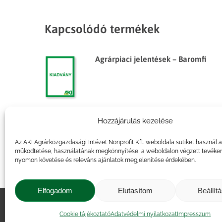
Kapcsolódó termékek
Agrárpiaci jelentések – Baromfi
Hozzájárulás kezelése
Agrárpiaci jelentések – Baromfi
Az AKI Agrárközgazdasági Intézet Nonprofit Kft. weboldala sütiket használ 
működtetése, használatának megkönnyítése, a weboldalon végzett tevéke
nyomon követése és releváns ajánlatok megjelenítése érdekében.
Elfogadom
Elutasítom
Beállít
Impresszum
|
Kapcsolat
|
Jogi ny
Cookie tájékoztató
Adatvédelmi nyilatkozat
Impresszum