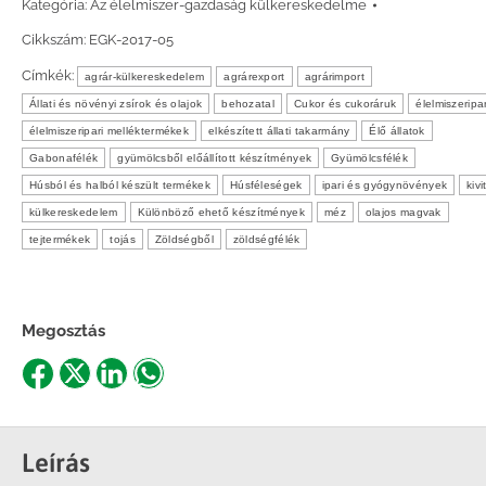
Kategória:
Az élelmiszer-gazdaság külkereskedelme
Cikkszám:
EGK-2017-05
Címkék:
agrár-külkereskedelem
agrárexport
agrárimport
Állati és növényi zsírok és olajok
behozatal
Cukor és cukoráruk
élelmiszeripa
élelmiszeripari melléktermékek
elkészített állati takarmány
Élő állatok
Gabonafélék
gyümölcsből előállított készítmények
Gyümölcsfélék
Húsból és halból készült termékek
Húsféleségek
ipari és gyógynövények
kivi
külkereskedelem
Különböző ehető készítmények
méz
olajos magvak
tejtermékek
tojás
Zöldségből
zöldségfélék
Megosztás
Share
Share
Share
Share
on
on
on
on
Facebook
X
LinkedIn
WhatsApp
Leírás