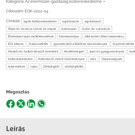
Kategória:
Az élelmiszer-gazdaság külkereskedelme
Cikkszám:
EGK-2012-04
Címkék:
agrár-külkereskedelem
agrárexport
agrárimport
Állati és növényi zsírok és olajok
behozatal
Cukor és cukoráruk
Élelmiszer-ipari melléktermékek
élelmiszeripar
elkészített állati takarmány
Élő állatok
Gabonafélék
gyümölcsből előállított készítmények
Gyümölcsfélék
Húsból és halból készült termékek
Húsféleségek
ipari és gyógynövények
kivi
külkereskedelem
Különböző ehető készítmények
méz
Olajosmagvak
tejtermékek
tojás
Zöldségből
zöldségfélék
Megosztás
Share
Share
Share
Share
on
on
on
on
Facebook
X
LinkedIn
WhatsApp
Leírás