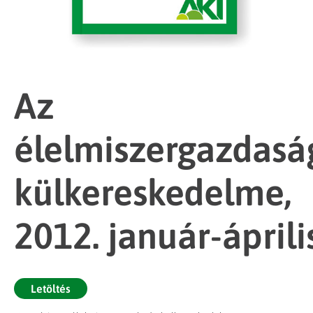
Az
élelmiszergazdasá
külkereskedelme,
2012. január-áprili
Letöltés