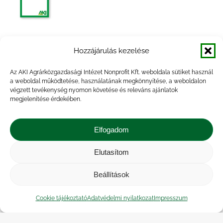
Agrárpiaci jelentések – Baromfi
Hozzájárulás kezelése
Az AKI Agrárközgazdasági Intézet Nonprofit Kft. weboldala sütiket használ
a weboldal működtetése, használatának megkönnyítése, a weboldalon
végzett tevékenység nyomon követése és releváns ajánlatok
megjelenítése érdekében.
Agrárpiaci jelentések – Baromfi
Elfogadom
Elutasítom
Beállítások
Agrárpiaci jelentések – Baromfi
Cookie tájékoztató
Adatvédelmi nyilatkozat
Impresszum