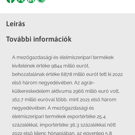
Share
Share
Share
Share
on
on
on
on
Facebook
X
LinkedIn
WhatsApp
Leírás
További információk
A mezőgazdasági és élelmiszeripari termékek
kivitelének értéke 9844 millió eurót,
behozatalának értéke 6878 millió eurót tett ki 2022
első három negyedévében. Az agrár-
külkereskedelem aktívuma 2966 millió euró volt,
162,7 millió euróval több, mint 2021 első három
negyedévében. A mezőgazdasági és
élelmiszeripari termékek exportértéke 25,4
százalékkal, importértéke 36,3 százalékkal nőtt
2022 első kilenc hónapjában, az egyenleg 5,8