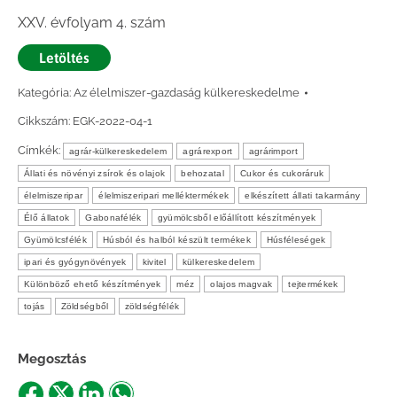
XXV. évfolyam 4. szám
Letöltés
Kategória:
Az élelmiszer-gazdaság külkereskedelme
Cikkszám:
EGK-2022-04-1
Címkék:
agrár-külkereskedelem
agrárexport
agrárimport
Állati és növényi zsírok és olajok
behozatal
Cukor és cukoráruk
élelmiszeripar
élelmiszeripari melléktermékek
elkészített állati takarmány
Élő állatok
Gabonafélék
gyümölcsből előállított készítmények
Gyümölcsfélék
Húsból és halból készült termékek
Húsféleségek
ipari és gyógynövények
kivitel
külkereskedelem
Különböző ehető készítmények
méz
olajos magvak
tejtermékek
tojás
Zöldségből
zöldségfélék
Megosztás