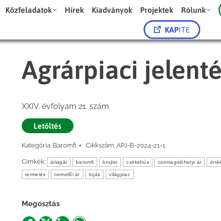
Közfeladatok
Hírek
Kiadványok
Projektek
Rólunk
KAP
ITE
Agrárpiaci jelent
XXIV. évfolyam 21. szám
Letöltés
Kategória:
Baromfi
Cikkszám:
APJ-B-2024-21-1
Címkék:
átlagár
baromfi
brojler
csirkehús
csomagolóhelyi ár
érté
termelés
termelői ár
tojás
világpiac
Megosztás