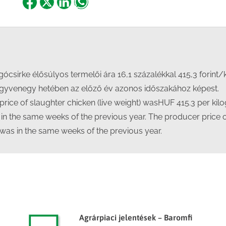
Share
Share
Share
Share
on
on
on
on
Facebook
X
LinkedIn
WhatsApp
ócsirke élősúlyos termelői ára 16,1 százalékkal 415,3 forint
egyvenegy hetében az előző év azonos időszakához képest.
rice of slaughter chicken (live weight) wasHUF 415.3 per kilog
s in the same weeks of the previous year. The producer price 
t was in the same weeks of the previous year.
Agrárpiaci jelentések – Baromfi