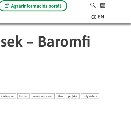
Agrárinformációs portál
EN
ések – Baromfi
kesítési ár
kacsa
kereskedelem
liba
pulyka
pulykahús