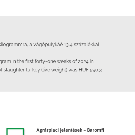
/kilogrammra, a vágópulykáé 13,4 százalékkal
ram in the first forty-one weeks of 2024 in
of slaughter turkey (live weight) was HUF 590.3
Agrárpiaci jelentések – Baromfi