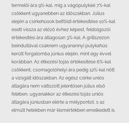
termelői ára 9%-kal, míg a vágópulykáé 7%-kal
csökkent ugyanebben az időszakban. Július
elején a csirkehúsok belföldi értékesítése 10%-kal
esett vissza az előző évhez képest, feldolgozói
értékesítési ára átlagosan 3%-kal. A grillszezon
beindultával csaknem ugyanannyi pulykahús
került forgalomba június elején, mint egy évvel
korábban. Az étkezési tojás értékesítése 6%-kal
csökkent, csomagolóhelyi ára pedig 12%-kal nőtt
a vizsgált időszakban. Az egész csirke uniós
átlagára nem változott jelentősen július első
felében, ugyanakkor az étkezési tojás uniós
átlagára júniusban elérte a mélypontot, s az
elmúlt hetekben már kismértékben emelkedett is.