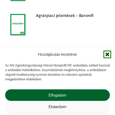
Agrárpiaci jelentések – Baromfi
Agrárpiaci jelentések – Baromfi
Hozzájárulás kezelése
Az AKI Agrárközgazdasági Intézet Nonprofit Kft. weboldala sütiket használ
a weboldal működtetése, használatának megkönnyítése, a weboldalon
végzett tevékenység nyomon követése és releváns ajánlatok
megjelenítése érdekében.
Agrárpiaci jelentések – Baromfi
Elfogadom
Elutasítom