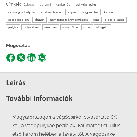
Címkék:
átlagár
baromfi
csirkehús
csirkekereslet
csomagolóhelyi ár
értékesítési ár
export
fogyasztás
kacsa
kereskedelem
kínálat
nemzetközi árinformációk
piac
piaci jelentés
pulyka
pulykahús
termelés
termelői ár
tojás
világpiac
Megosztás
Share
Share
Share
Share
on
on
on
on
Facebook
X
LinkedIn
WhatsApp
Leírás
További információk
Magyarországon a vágócsirke felvásárlása 6%-
kal, a vágópulykáé pedig 2%-kal maradt el július
első három hetében a tavalyitól. A vágócsirke