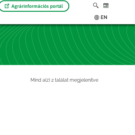
Agrárinformációs portál
EN
Sorted
Mind a(z) 2 találat megjelenítve
by
latest