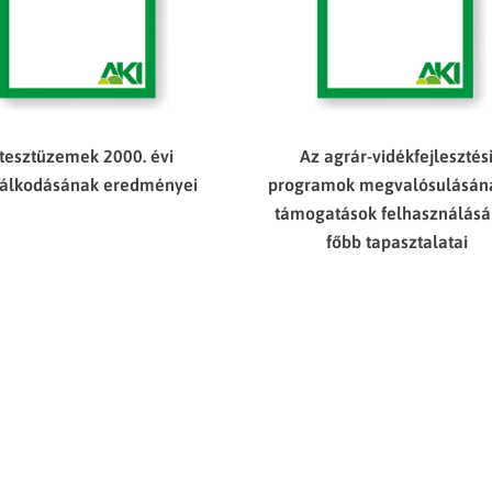
 tesztüzemek 2000. évi
Az agrár-vidékfejlesztés
álkodásának eredményei
programok megvalósulásána
támogatások felhasználás
főbb tapasztalatai