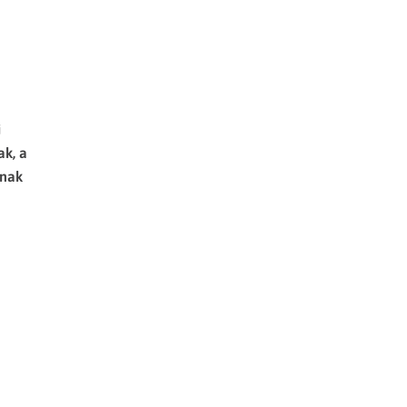
i
k, a
ának