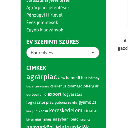
Statisztikai jelentések
Agrárpiaci jelentések
Pénzügyi Hírlevél
Éves jelentések
Egyéb kiadványok
A
ÉV SZERINTI SZŰRÉS
gazd
Bármely Év
CÍMKÉK
agrárpiac
baromfi
bor
bárány
alma
csirkehús
csomagolóhelyi ár
búza
cseresznye
export
fogyasztás
európai unió
gyümölcs
fogyasztói piac
gabona
gomba
kereskedelem
kínálat
juh
kacsa
hús
nagybani piac
marhahús
körte
narancs
nemzetközi árinformációk