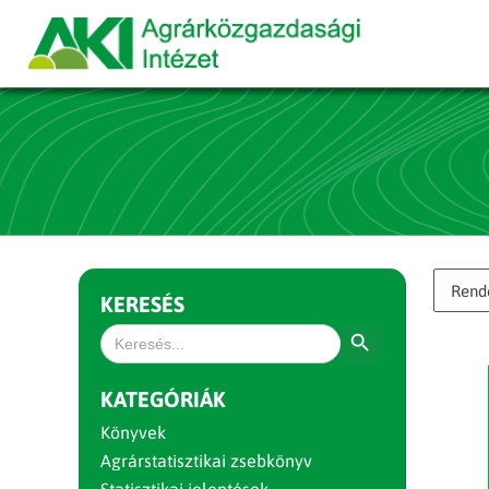
KERESÉS
Search Button
Search
for:
KATEGÓRIÁK
Könyvek
Agrárstatisztikai zsebkönyv