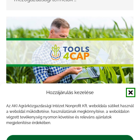
Hozzájárulás kezelése
Tools4CAP
Az AKI Agrárközgazdasági Intézet Nonprofit Kft. weboldala sütiket használ
Állapot szerint
,
Döntéstámogató modellezés
,
Forrás
a weboldal működtetése, használatának megkönnyítése, a weboldalon
végzett tevékenység nyomon követése és releváns ajánlatok
szerint
,
Futó projektek
,
Közös Agrárpolitika
,
Pályázati
,
megjelenítése érdekében.
Tematika szerint
By
Vrana Attila
2023.04.12.