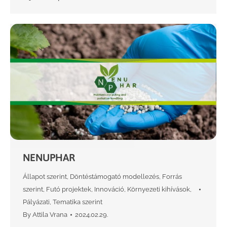
NENUPHAR
Állapot szerint
,
Döntéstámogató modellezés
,
Forrás
szerint
,
Futó projektek
,
Innováció
,
Környezeti kihívások
,
Pályázati
,
Tematika szerint
By
Attila Vrana
2024.02.29.