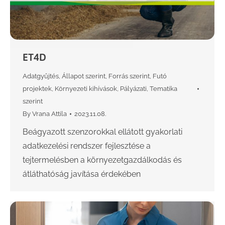
ET4D
Adatgyűjtés
,
Állapot szerint
,
Forrás szerint
,
Futó
projektek
,
Környezeti kihívások
,
Pályázati
,
Tematika
szerint
By
Vrana Attila
2023.11.08.
Beágyazott szenzorokkal ellátott gyakorlati
adatkezelési rendszer fejlesztése a
tejtermelésben a környezetgazdálkodás és
átláthatóság javítása érdekében