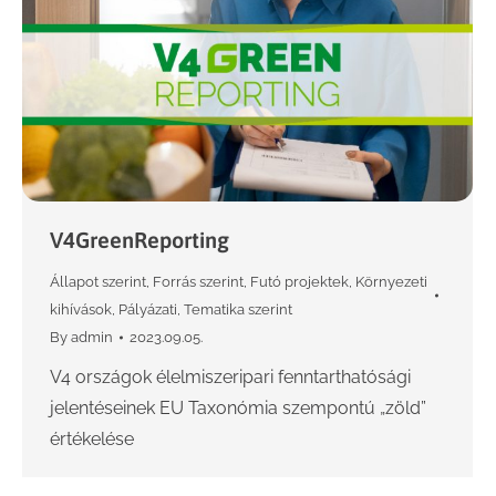
V4GreenReporting
Állapot szerint
,
Forrás szerint
,
Futó projektek
,
Környezeti
kihívások
,
Pályázati
,
Tematika szerint
By
admin
2023.09.05.
V4 országok élelmiszeripari fenntarthatósági
jelentéseinek EU Taxonómia szempontú „zöld”
értékelése