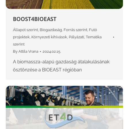
BOOST4BIOEAST
Állapot szerint
,
Biogazdaság
,
Forrás szerint
,
Futó
projektek
,
Környezeti kihívások
,
Pályázati
,
Tematika
szerint
By
Attila Vrana
2024.02.15.
A biomassza-alapú gazdaság átalakulásának
ösztönzése a BIOEAST régióban