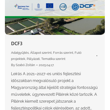
DCF3
Adatgyűjtés
,
Állapot szerint
,
Forrás szerint
,
Futó
projektek
,
Pályázati
,
Tematika szerint
By
Szabó Zoltán
2025.04.17.
Leírás A 2021–2027-es uniós fejlesztési
időszakban megvalósuló projekt a
Magyarország által kijelölt stratégiai fontosságú
műveletek, úgynevezett Pillérek közé tartozik. A
Pillérek kiemelt szerepet játszanak a
fejlesztéspolitikai célok elérésében, az adott…