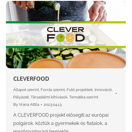
CLEVERFOOD
Állapot szerint
,
Forrás szerint
,
Futó projektek
,
Innováció
,
Pályázati
,
Társadalmi kihívások
,
Tematika szerint
By
Vrana Attila
2023.04.13.
A CLEVERFOOD projekt elősegíti az európai
polgárok, köztük a gyermekek és fiatalok, a
mezőgazdasági termelők …