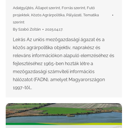
Adatgyűjtés
,
Állapot szerint
,
Forrás szerint
,
Futó
projektek
,
Közös Agrárpolitika
,
Pályázati
,
Tematika
szerint
By
Szabó Zoltán
2025.04.17.
Leírás Az uniós mezőgazdasági ágazat és a
közös agrárpolitika objektív, naprakész és
releváns információkon alapuló elemzéséhez és
fejlesztéséhez 1965-ben hozták létre a
mezőgazdasági számviteli információs
hálózatot (FADN), amelyet Magyarországon
1997-től…