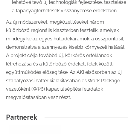
lehetővé tevő új technológiák fejlesztése, tesztelése
a tápanyagterhelések visszanyerése érdekében.
Az új módszereket, megközelítéseket három
különböző regionális klaszterben tesztelik, amelyek
mindegyike az egyes hulladékáramokra összpontosít,
demonstrálva a szennyezés kisebb környezeti hatását.
A projekt célja továbbá új, körkörös értékláncok
létrehozása és a különböző érdekelt felek közötti
együttműködés elősegítése. Az AKI elsősorban az új
szabályozási háttér kialakitásában és Work Package
vezetőként (WP6) kapacitásépítési feladatok
megvalósításában vesz részt.
Partnerek