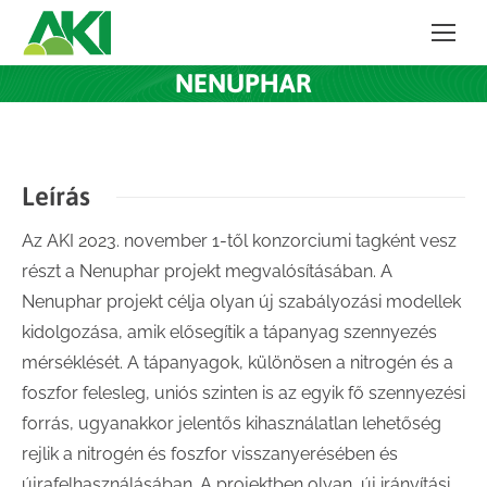
NENUPHAR
Leírás
Az AKI 2023. november 1-től konzorciumi tagként vesz
részt a Nenuphar projekt megvalósításában. A
Nenuphar projekt célja olyan új szabályozási modellek
kidolgozása, amik elősegítik a tápanyag szennyezés
mérséklését. A tápanyagok, különösen a nitrogén és a
foszfor felesleg, uniós szinten is az egyik fő szennyezési
forrás, ugyanakkor jelentős kihasználatlan lehetőség
rejlik a nitrogén és foszfor visszanyerésében és
újrafelhasználásában. A projektben olyan, új irányítási