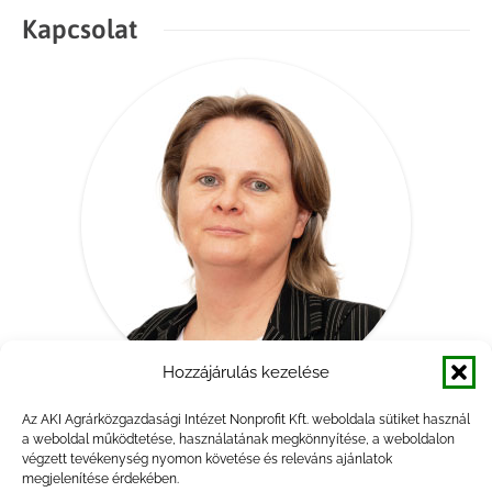
Kapcsolat
Hozzájárulás kezelése
Az AKI Agrárközgazdasági Intézet Nonprofit Kft. weboldala sütiket használ
Dr. Miskó Krisztina
a weboldal működtetése, használatának megkönnyítése, a weboldalon
kutató
végzett tevékenység nyomon követése és releváns ajánlatok
megjelenítése érdekében.