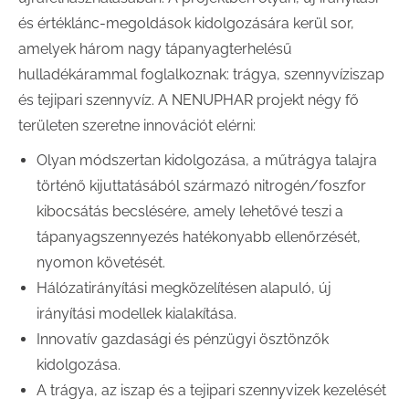
és értéklánc-megoldások kidolgozására kerül sor,
amelyek három nagy tápanyagterhelésű
hulladékárammal foglalkoznak: trágya, szennyvíziszap
és tejipari szennyvíz. A NENUPHAR projekt négy fő
területen szeretne innovációt elérni:
Olyan módszertan kidolgozása, a műtrágya talajra
történő kijuttatásából származó nitrogén/foszfor
kibocsátás becslésére, amely lehetővé teszi a
tápanyagszennyezés hatékonyabb ellenőrzését,
nyomon követését.
Hálózatirányítási megközelítésen alapuló, új
irányítási modellek kialakítása.
Innovatív gazdasági és pénzügyi ösztönzők
kidolgozása.
A trágya, az iszap és a tejipari szennyvizek kezelését