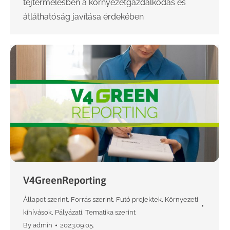
tejtermelésben a környezetgazdálkodás és
átláthatóság javítása érdekében
V4GreenReporting
Állapot szerint
,
Forrás szerint
,
Futó projektek
,
Környezeti
kihívások
,
Pályázati
,
Tematika szerint
By
admin
2023.09.05.