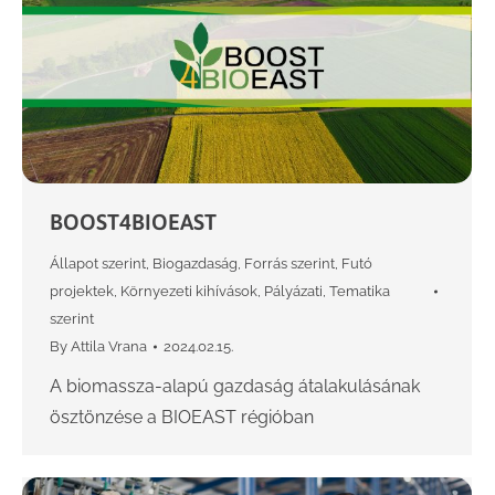
BOOST4BIOEAST
Állapot szerint
,
Biogazdaság
,
Forrás szerint
,
Futó
projektek
,
Környezeti kihívások
,
Pályázati
,
Tematika
szerint
By
Attila Vrana
2024.02.15.
A biomassza-alapú gazdaság átalakulásának
ösztönzése a BIOEAST régióban