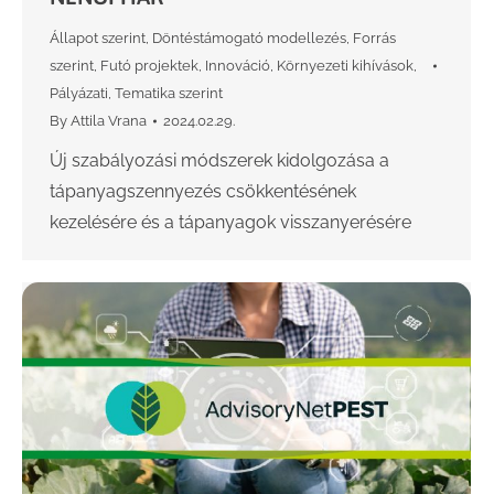
Állapot szerint
,
Döntéstámogató modellezés
,
Forrás
szerint
,
Futó projektek
,
Innováció
,
Környezeti kihívások
,
Pályázati
,
Tematika szerint
By
Attila Vrana
2024.02.29.
Új szabályozási módszerek kidolgozása a
tápanyagszennyezés csökkentésének
kezelésére és a tápanyagok visszanyerésére