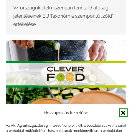
V4 országok élelmiszeripari fenntarthatósági
jelentéseinek EU Taxonómia szempontú „zöld”
értékelése
Hozzájárulás kezelése
CLEVERFOOD
Az AKI Agrárközgazdasági Intézet Nonprofit Kft. weboldala sütiket használ
Állapot szerint
,
Forrás szerint
,
Futó projektek
,
Innováció
,
a weboldal működtetése, használatának megkönnyítése, a weboldalon