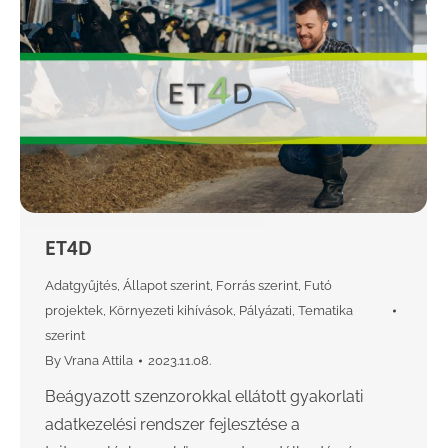
ET4D
Adatgyűjtés
,
Állapot szerint
,
Forrás szerint
,
Futó
projektek
,
Környezeti kihívások
,
Pályázati
,
Tematika
szerint
By
Vrana Attila
2023.11.08.
Beágyazott szenzorokkal ellátott gyakorlati
adatkezelési rendszer fejlesztése a