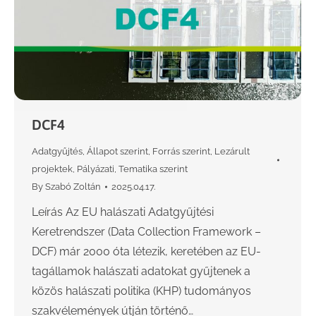
DCF4
Adatgyűjtés
,
Állapot szerint
,
Forrás szerint
,
Lezárult
projektek
,
Pályázati
,
Tematika szerint
By
Szabó Zoltán
2025.04.17.
Leírás Az EU halászati Adatgyűjtési
Keretrendszer (Data Collection Framework –
DCF) már 2000 óta létezik, keretében az EU-
tagállamok halászati adatokat gyűjtenek a
közös halászati politika (KHP) tudományos
szakvélemények útján történő…