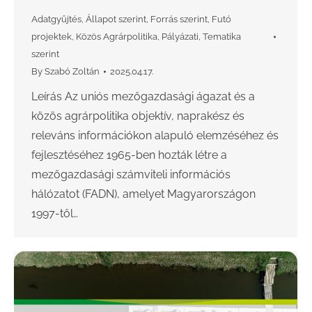
Adatgyűjtés
,
Állapot szerint
,
Forrás szerint
,
Futó
projektek
,
Közös Agrárpolitika
,
Pályázati
,
Tematika
szerint
By
Szabó Zoltán
2025.04.17.
Leírás Az uniós mezőgazdasági ágazat és a
közös agrárpolitika objektív, naprakész és
releváns információkon alapuló elemzéséhez és
fejlesztéséhez 1965-ben hozták létre a
mezőgazdasági számviteli információs
hálózatot (FADN), amelyet Magyarországon
1997-től…