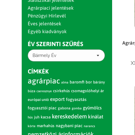
Statisztikai jelentések
Agrárpiaci jelentések
Pénzügyi Hírlevél
Éves jelentések
Egyéb kiadványok
Agrárp
ÉV SZERINTI SZŰRÉS
Bármely Év
X
CÍMKÉK
agrárpiac
baromfi
bor
bárány
alma
csirkehús
csomagolóhelyi ár
búza
cseresznye
export
fogyasztás
európai unió
gyümölcs
fogyasztói piac
gabona
gomba
kereskedelem
kínálat
juh
kacsa
hús
nagybani piac
marhahús
körte
narancs
nemzetközi árinformációk