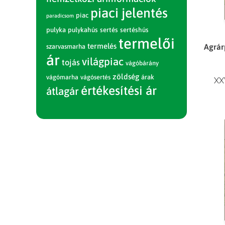
piaci jelentés
piac
paradicsom
pulyka
pulykahús
sertés
sertéshús
termelői
termelés
Agrárp
szarvasmarha
ár
világpiac
tojás
vágóbárány
zöldség
vágómarha
vágósertés
árak
XX
értékesítési ár
átlagár