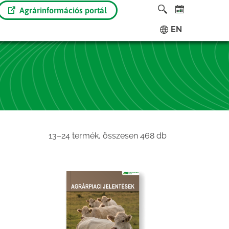
Agrárinformációs portál
EN
Sorted
13–24 termék, összesen 468 db
by
latest