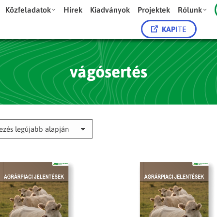
Közfeladatok
Hírek
Kiadványok
Projektek
Rólunk
KAP
ITE
vágósertés