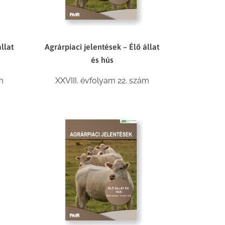
llat
Agrárpiaci jelentések – Élő állat
és hús
m
XXVIII. évfolyam 22. szám