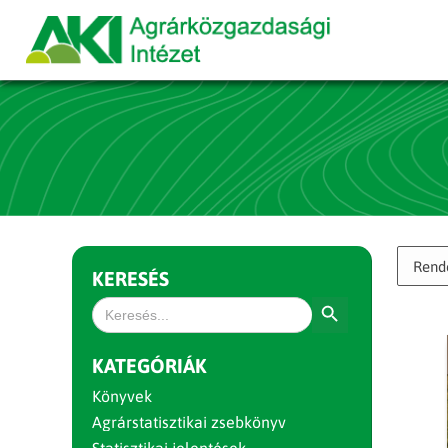
KERESÉS
Search Button
Search
for:
KATEGÓRIÁK
Könyvek
Agrárstatisztikai zsebkönyv