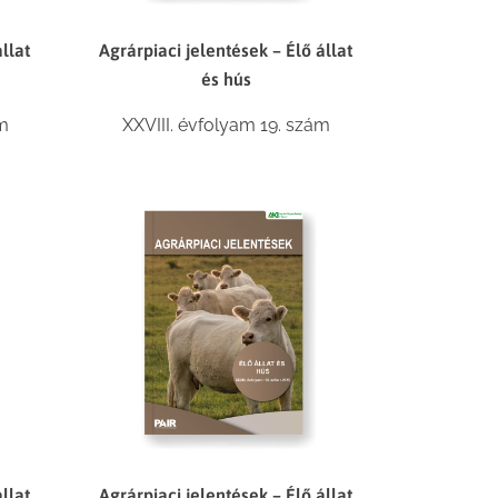
llat
Agrárpiaci jelentések – Élő állat
és hús
ám
XXVIII. évfolyam 19. szám
llat
Agrárpiaci jelentések – Élő állat