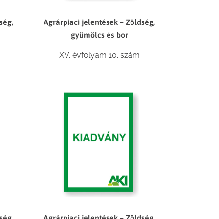
ség,
Agrárpiaci jelentések – Zöldség,
gyümölcs és bor
XV. évfolyam 10. szám
ség,
Agrárpiaci jelentések – Zöldség,