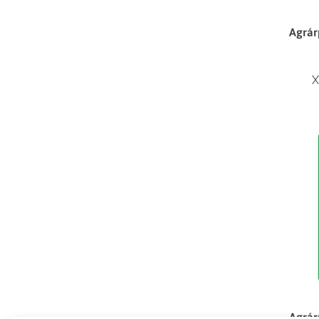
Agrár
X
Agrár