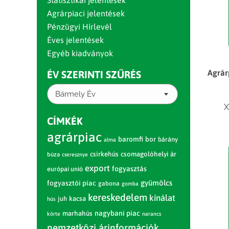
Statisztikai jelentések
Agrárpiaci jelentések
Pénzügyi Hírlevél
Éves jelentések
Egyéb kiadványok
Agrár
ÉV SZERINTI SZŰRÉS
Bármely Év
X
CÍMKÉK
agrárpiac
baromfi
bor
bárány
alma
csirkehús
csomagolóhelyi ár
búza
cseresznye
export
fogyasztás
európai unió
gyümölcs
fogyasztói piac
gabona
gomba
kereskedelem
kínálat
juh
kacsa
hús
nagybani piac
marhahús
körte
narancs
nemzetközi árinformációk