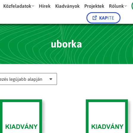
Közfeladatok
Hírek
Kiadványok
Projektek
Rólunk
KAP
ITE
uborka