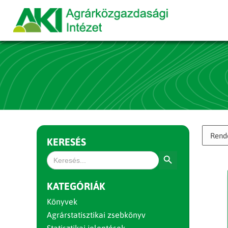
KERESÉS
Search Button
Search
for:
KATEGÓRIÁK
Könyvek
Agrárstatisztikai zsebkönyv