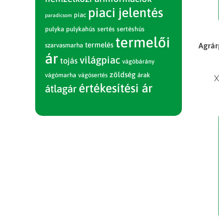
piaci jelentés
piac
paradicsom
pulyka
pulykahús
sertés
sertéshús
termelői
termelés
Agrár
szarvasmarha
ár
világpiac
tojás
vágóbárány
zöldség
vágómarha
vágósertés
árak
X
értékesítési ár
átlagár