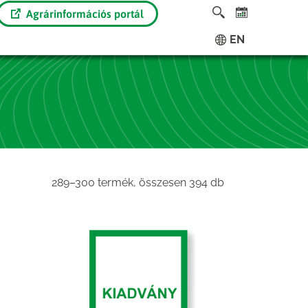
Agrárinformációs portál
EN
Sorted
289–300 termék, összesen 394 db
by
latest