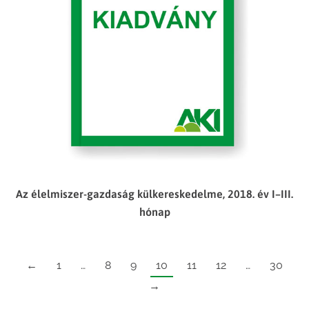
Az élelmiszer-gazdaság külkereskedelme, 2018. év I–III.
hónap
←
1
…
8
9
10
11
12
…
30
→