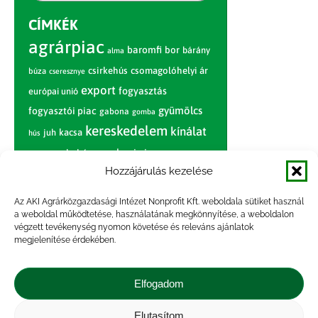
CÍMKÉK
agrárpiac
baromfi
bor
bárány
alma
csirkehús
csomagolóhelyi ár
búza
cseresznye
export
fogyasztás
európai unió
gyümölcs
fogyasztói piac
gabona
gomba
kereskedelem
kínálat
juh
kacsa
hús
nagybani piac
marhahús
körte
narancs
nemzetközi árinformációk
Hozzájárulás kezelése
piaci jelentés
piac
paradicsom
Az AKI Agrárközgazdasági Intézet Nonprofit Kft. weboldala sütiket használ
a weboldal működtetése, használatának megkönnyítése, a weboldalon
pulyka
pulykahús
sertés
sertéshús
végzett tevékenység nyomon követése és releváns ajánlatok
termelői
termelés
megjelenítése érdekében.
szarvasmarha
ár
világpiac
tojás
vágóbárány
zöldség
Elfogadom
vágómarha
vágósertés
árak
értékesítési ár
átlagár
Elutasítom