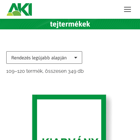
tejtermékek
Sorted
109–120 termék, összesen 349 db
by
latest