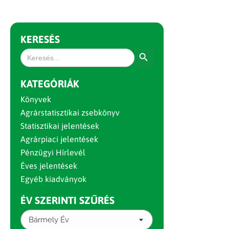
KERESÉS
Search Button
Search
for:
KATEGÓRIÁK
Könyvek
Agrárstatisztikai zsebkönyv
Statisztikai jelentések
Agrárpiaci jelentések
Pénzügyi Hírlevél
Éves jelentések
Egyéb kiadványok
ÉV SZERINTI SZŰRÉS
Bármely Év