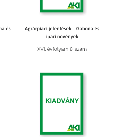
na és
Agrárpiaci jelentések – Gabona és
ipari növények
XVI. évfolyam 8. szám