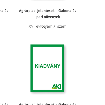
na és
Agrárpiaci jelentések – Gabona és
ipari növények
XVI. évfolyam 5. szám
na és
Agrárpiaci jelentések – Gabona és