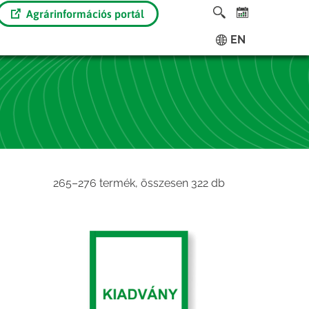
Agrárinformációs portál
EN
Sorted
265–276 termék, összesen 322 db
by
latest