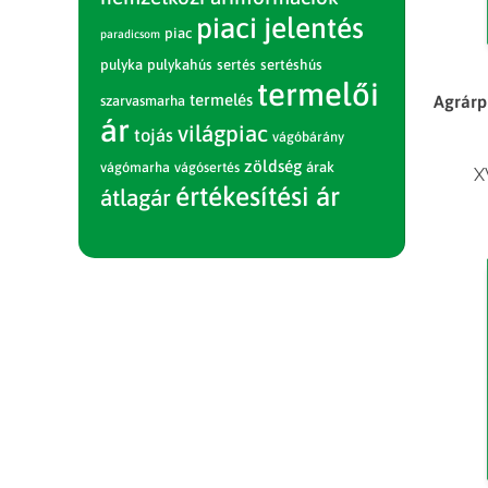
piaci jelentés
piac
paradicsom
pulyka
pulykahús
sertés
sertéshús
termelői
termelés
Agrárp
szarvasmarha
ár
világpiac
tojás
vágóbárány
zöldség
vágómarha
vágósertés
árak
X
értékesítési ár
átlagár