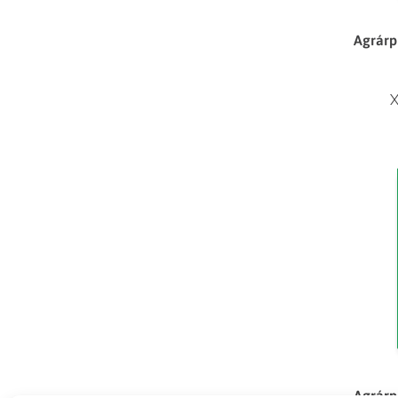
Agrárp
X
Agrárp