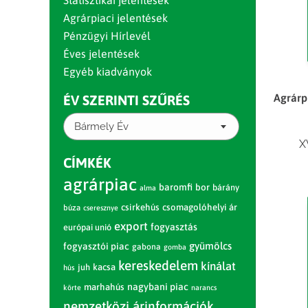
Statisztikai jelentések
Agrárpiaci jelentések
Pénzügyi Hírlevél
Éves jelentések
Egyéb kiadványok
Agrárp
ÉV SZERINTI SZŰRÉS
Bármely Év
X
CÍMKÉK
agrárpiac
baromfi
bor
bárány
alma
csirkehús
csomagolóhelyi ár
búza
cseresznye
export
fogyasztás
európai unió
gyümölcs
fogyasztói piac
gabona
gomba
kereskedelem
kínálat
juh
kacsa
hús
nagybani piac
marhahús
körte
narancs
nemzetközi árinformációk