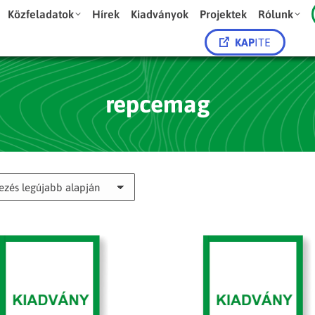
Közfeladatok
Hírek
Kiadványok
Projektek
Rólunk
KAP
ITE
repcemag