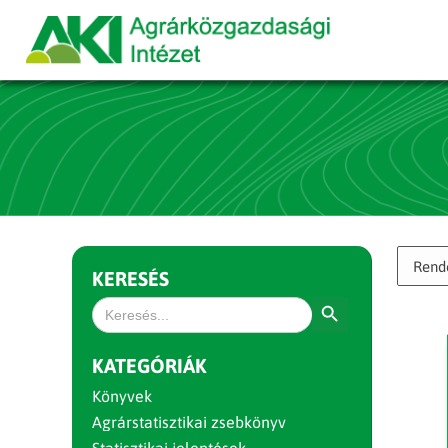
KERESÉS
Search Button
Search
for:
KATEGÓRIÁK
Könyvek
Agrárstatisztikai zsebkönyv