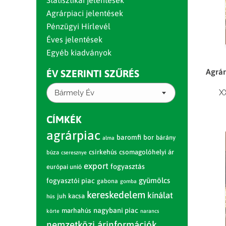
Statisztikai jelentések
Agrárpiaci jelentések
Pénzügyi Hírlevél
Éves jelentések
Egyéb kiadványok
Agrár
ÉV SZERINTI SZŰRÉS
X
Bármely Év
CÍMKÉK
agrárpiac
baromfi
bor
bárány
alma
csirkehús
csomagolóhelyi ár
búza
cseresznye
export
fogyasztás
európai unió
gyümölcs
fogyasztói piac
gabona
gomba
kereskedelem
kínálat
juh
kacsa
hús
nagybani piac
marhahús
körte
narancs
nemzetközi árinformációk