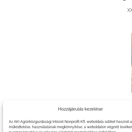
XX
Agrár
Hozzájárulás kezelése
XX
Az AKI Agrárközgazdasági Intézet Nonprofit Kft. weboldala sütiket használ 
működtetése, használatának megkönnyítése, a weboldalon végzett tevéke