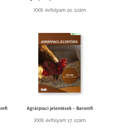
m
XXIII. évfolyam 20. szám
omfi
Agrárpiaci jelentések – Baromfi
m
XXIII. évfolyam 17. szám