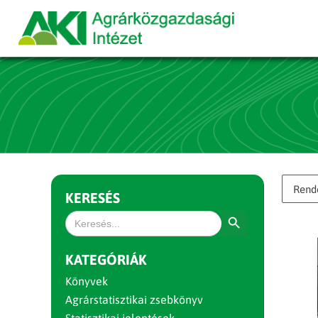
KERESÉS
Search Button
Search
for:
KATEGÓRIÁK
Könyvek
Agrárstatisztikai zsebkönyv