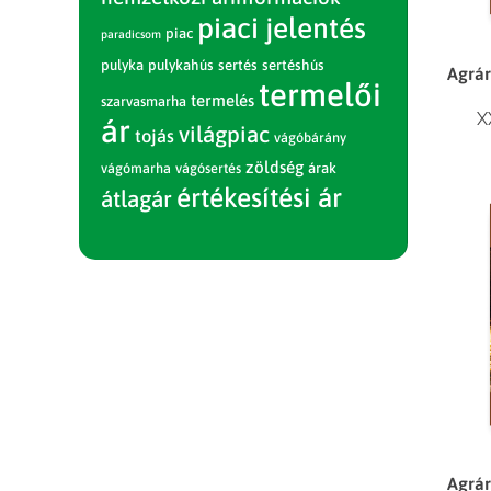
piaci jelentés
piac
paradicsom
pulyka
pulykahús
sertés
sertéshús
Agrár
termelői
termelés
szarvasmarha
X
ár
világpiac
tojás
vágóbárány
zöldség
vágómarha
vágósertés
árak
értékesítési ár
átlagár
Agrár