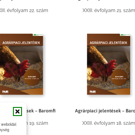
III. évfolyam 22. szám
XXIII. évfolyam 21. szá
piaci jelentések – Baromfi
Agrárpiaci jelentések – Bar
III. évfolyam 19. szám
XXIII. évfolyam 18. szá
a weboldal
nység