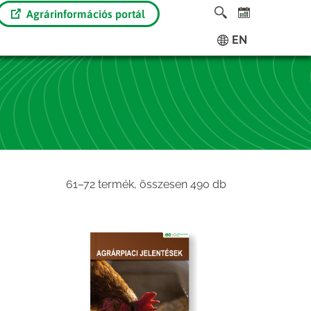
Agrárinformációs portál
EN
Sorted
61–72 termék, összesen 490 db
by
latest