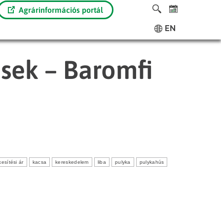
Agrárinformációs portál
EN
ések – Baromfi
kesítési ár
kacsa
kereskedelem
liba
pulyka
pulykahús