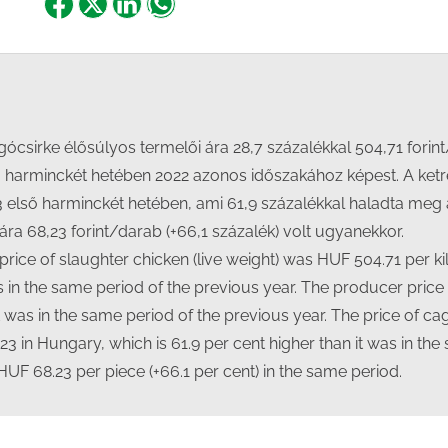
Share
Share
Share
Share
on
on
on
on
Facebook
X
LinkedIn
WhatsApp
ócsirke élősúlyos termelői ára 28,7 százalékkal 504,71 fori
 harminckét hetében 2022 azonos időszakához képest. A ketre
 első harminckét hetében, ami 61,9 százalékkal haladta meg 
ra 68,23 forint/darab (+66,1 százalék) volt ugyanekkor.
rice of slaughter chicken (live weight) was HUF 504.71 per kil
as in the same period of the previous year. The producer price
 it was in the same period of the previous year. The price of 
023 in Hungary, which is 61.9 per cent higher than it was in th
UF 68.23 per piece (+66.1 per cent) in the same period.