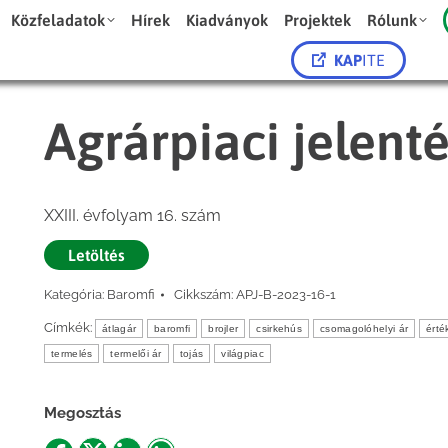
Közfeladatok
Hírek
Kiadványok
Projektek
Rólunk
KAP
ITE
Agrárpiaci jelent
XXIII. évfolyam 16. szám
Letöltés
Kategória:
Baromfi
Cikkszám:
APJ-B-2023-16-1
Címkék:
átlagár
baromfi
brojler
csirkehús
csomagolóhelyi ár
érté
termelés
termelői ár
tojás
világpiac
Megosztás