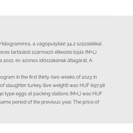
nt/kilogrammra, a vágópulykáé 34,2 százalékkal
ces tartásból származó étkezési tojás (M+L)
a 2022. év azonos időszakának átlagárát. A
ogram in the first thirty-two weeks of 2023 in
 of slaughter turkey (live weight) was HUF 697.58
cage type eggs at packing stations (M+L) was HUF
e same period of the previous year. The price of