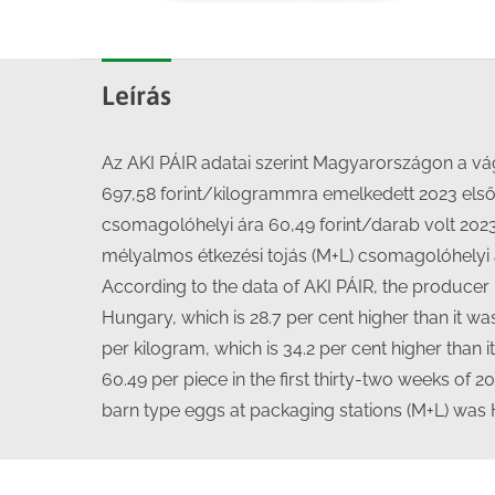
Leírás
Az AKI PÁIR adatai szerint Magyarországon a vág
697,58 forint/kilogrammra emelkedett 2023 első
csomagolóhelyi ára 60,49 forint/darab volt 2023
mélyalmos étkezési tojás (M+L) csomagolóhelyi á
According to the data of AKI PÁIR, the producer p
Hungary, which is 28.7 per cent higher than it w
per kilogram, which is 34.2 per cent higher than
60.49 per piece in the first thirty-two weeks of 2
barn type eggs at packaging stations (M+L) was H