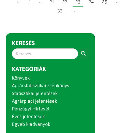
←
1
…
21
22
23
24
25
…
33
→
KERESÉS
Search Button
Search
for:
KATEGÓRIÁK
Könyvek
Agrárstatisztikai zsebkönyv
Statisztikai jelentések
Agrárpiaci jelentések
Pénzügyi Hírlevél
Éves jelentések
Egyéb kiadványok