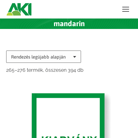
mandarin
Sorted
265–276 termék, összesen 394 db
by
latest