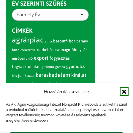
ÉV SZERINTI SZŰRÉS
Bármely Év
CÍMKÉK
agrárpiac
baromfi
bor
bárány
alma
csirkehús
csomagolóhelyi ár
búza
cseresznye
export
fogyasztás
európai unió
gyümölcs
fogyasztói piac
gabona
gomba
kereskedelem
kínálat
juh
kacsa
hús
nagybani piac
marhahús
körte
narancs
nemzetközi árinformációk
Hozzájárulás kezelése
piaci jelentés
piac
paradicsom
Az AKI Agrárközgazdasági Intézet Nonprofit Kft. weboldala sütiket használ
a weboldal működtetése, használatának megkönnyítése, a weboldalon
pulyka
pulykahús
sertés
sertéshús
végzett tevékenység nyomon követése és releváns ajánlatok
termelői
termelés
megjelenítése érdekében.
szarvasmarha
ár
világpiac
tojás
vágóbárány