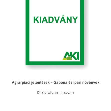
Agrárpiaci jelentések – Gabona és ipari növények
IX. évfolyam 2. szám