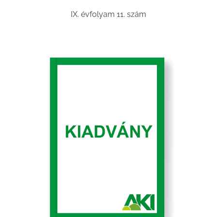
IX. évfolyam 11. szám