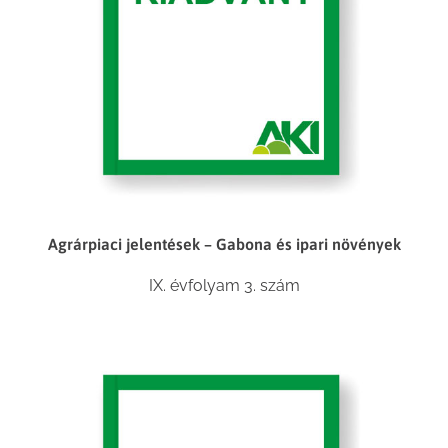
Agrárpiaci jelentések – Gabona és ipari növények
IX. évfolyam 3. szám