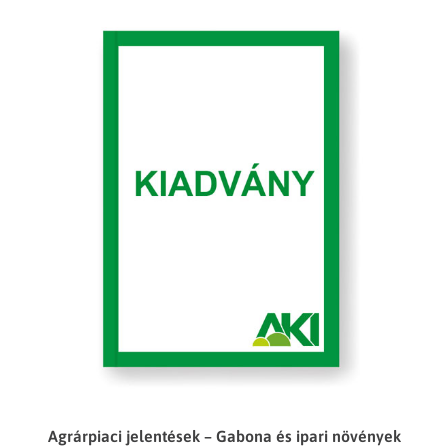
Agrárpiaci jelentések – Gabona és ipari növények