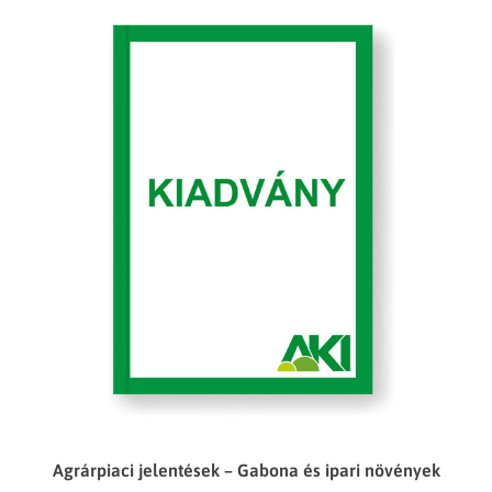
Agrárpiaci jelentések – Gabona és ipari növények