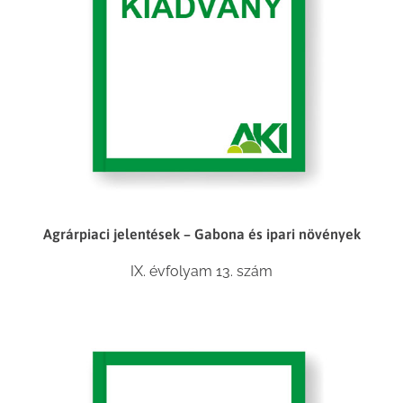
Agrárpiaci jelentések – Gabona és ipari növények
IX. évfolyam 13. szám