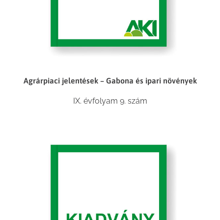
Agrárpiaci jelentések – Gabona és ipari növények
IX. évfolyam 9. szám