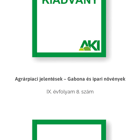
Agrárpiaci jelentések – Gabona és ipari növények
IX. évfolyam 8. szám