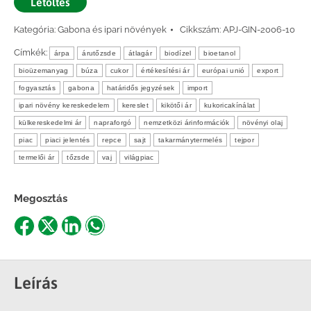
Letöltés
Kategória:
Gabona és ipari növények
Cikkszám:
APJ-GIN-2006-10
Címkék:
árpa
árutőzsde
átlagár
biodízel
bioetanol
bioüzemanyag
búza
cukor
értékesítési ár
európai unió
export
fogyasztás
gabona
határidős jegyzések
import
ipari növény kereskedelem
kereslet
kikötői ár
kukoricakínálat
külkereskedelmi ár
napraforgó
nemzetközi árinformációk
növényi olaj
piac
piaci jelentés
repce
sajt
takarmánytermelés
tejpor
termelői ár
tőzsde
vaj
világpiac
Megosztás
Share
Share
Share
Share
on
on
on
on
Facebook
X
LinkedIn
WhatsApp
Leírás