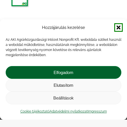
Agrárpiaci jelentések – Gabona és ipari
Hozzájárulás kezelése
növények
Az AKI Agrárközgazdasági Intézet Nonprofit Kft. weboldala sütiket használ
a weboldal működtetése, használatának megkönnyítése, a weboldalon
végzett tevékenység nyomon követése és releváns ajánlatok
megjelenítése érdekében.
Agrárpiaci Információk, 2014. február
Elfogadom
Elutasítom
Beállítások
Impresszum
|
Kapcsolat
|
Jogi nyilatkozat
|
Közérdekű adatok
|
Adatvédelmi nyilatkozat
|
Cookie tájékoztató
Adatvédelmi nyilatkozat
Impresszum
Akadálymentesítési nyilatkozat
|
Cookie
tájékoztató