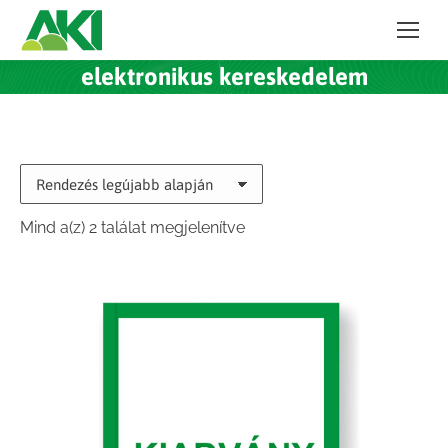
elektronikus kereskedelem
Sorted
Mind a(z) 2 találat megjelenítve
by
latest