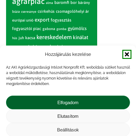
agrárpiac
baromfi
bor
bárány
alma
csirkehús
csomagolóhelyi ár
búza
cseresznye
export
fogyasztás
európai unió
gyümölcs
fogyasztói piac
gabona
gomba
kereskedelem
kínálat
juh
kacsa
hús
nagybani piac
marhahús
körte
narancs
nemzetközi árinformációk
Hozzájárulás kezelése
piaci jelentés
piac
paradicsom
Az AKI Agrárközgazdasági Intézet Nonprofit Kft. weboldala sütiket használ
a weboldal működtetése, használatának megkönnyítése, a weboldalon
pulyka
pulykahús
sertés
sertéshús
végzett tevékenység nyomon követése és releváns ajánlatok
termelői
termelés
megjelenítése érdekében.
szarvasmarha
ár
világpiac
tojás
vágóbárány
zöldség
Elfogadom
vágómarha
vágósertés
árak
értékesítési ár
átlagár
Elutasítom
Beállítások
Impresszum
|
Kapcsolat
|
Jogi nyilatkozat
|