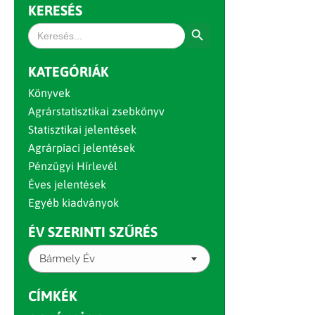
KERESÉS
Search Button
Search
for:
KATEGÓRIÁK
Könyvek
Agrárstatisztikai zsebkönyv
Statisztikai jelentések
Agrárpiaci jelentések
Pénzügyi Hírlevél
Éves jelentések
Egyéb kiadványok
ÉV SZERINTI SZŰRÉS
Bármely Év
CÍMKÉK