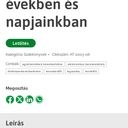
években és
napjainkban
Letöltés
Kategória:
Szakkönyvek
Cikkszám:
AT-2003-06
Címkék:
agrártermékek kereskedelme
elektronikus kereskedelem
élelmiszerkereskedelem
kereskedők
logisztika
termelők
Megosztás
Share
Share
Share
Share
on
on
on
on
Facebook
X
LinkedIn
WhatsApp
Leírás