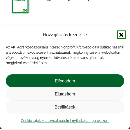
Magyarország élelmiszergazdasági
Hozzájárulás kezelése
export-versenyképességének elemzése
Az AKI Agrárközgazdasági Intézet Nonprofit Kft. weboldala sütiket használ
a weboldal működtetése, használatának megkönnyítése, a weboldalon
végzett tevékenység nyomon követése és releváns ajánlatok
megjelenítése érdekében.
A magyar mezőgazdaság főbb
ágazatainak helyzete, piaci kilátásai
Elfogadom
rövid és középtávon
Elutasítom
Beállítások
Impresszum
|
Kapcsolat
|
Jogi nyilatkozat
|
Közérdekű adatok
|
Adatvédelmi nyilatkozat
|
Cookie tájékoztató
Adatvédelmi nyilatkozat
Impresszum
Akadálymentesítési nyilatkozat
|
Cookie