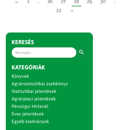
←
1
…
26
27
28
29
30
…
33
→
KERESÉS
Search Button
Search
for:
KATEGÓRIÁK
Könyvek
Agrárstatisztikai zsebkönyv
Statisztikai jelentések
Agrárpiaci jelentések
Pénzügyi Hírlevél
Éves jelentések
Egyéb kiadványok