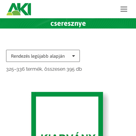
cseresznye
Sorted
325–336 termék, összesen 395 db
by
latest