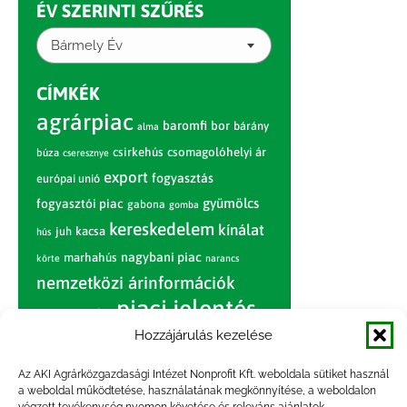
ÉV SZERINTI SZŰRÉS
Bármely Év
CÍMKÉK
agrárpiac
baromfi
bor
bárány
alma
csirkehús
csomagolóhelyi ár
búza
cseresznye
export
fogyasztás
európai unió
gyümölcs
fogyasztói piac
gabona
gomba
kereskedelem
kínálat
juh
kacsa
hús
nagybani piac
marhahús
körte
narancs
nemzetközi árinformációk
piaci jelentés
piac
paradicsom
Hozzájárulás kezelése
pulyka
pulykahús
sertés
sertéshús
termelői
termelés
szarvasmarha
Az AKI Agrárközgazdasági Intézet Nonprofit Kft. weboldala sütiket használ
ár
a weboldal működtetése, használatának megkönnyítése, a weboldalon
világpiac
tojás
vágóbárány