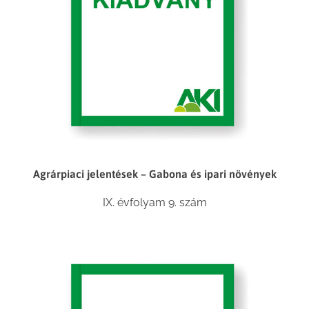
Agrárpiaci jelentések – Gabona és ipari növények
IX. évfolyam 9. szám