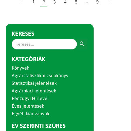
←
1
2
3
4
5
…
9
→
KERESÉS
Search Button
Search
for:
KATEGÓRIÁK
Könyvek
Agrárstatisztikai zsebkönyv
Statisztikai jelentések
Agrárpiaci jelentések
Pénzügyi Hírlevél
Éves jelentések
Egyéb kiadványok
ÉV SZERINTI SZŰRÉS