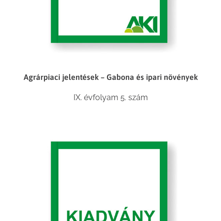
Agrárpiaci jelentések – Gabona és ipari növények
IX. évfolyam 5. szám