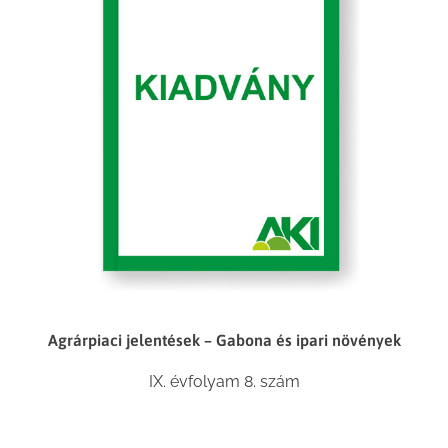
Agrárpiaci jelentések – Gabona és ipari növények
IX. évfolyam 8. szám