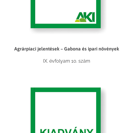
Agrárpiaci jelentések – Gabona és ipari növények
IX. évfolyam 10. szám