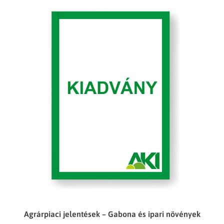
Agrárpiaci jelentések – Gabona és ipari növények