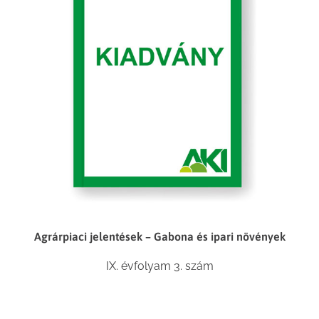
Agrárpiaci jelentések – Gabona és ipari növények
IX. évfolyam 3. szám