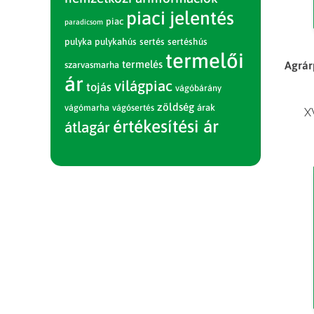
piaci jelentés
piac
paradicsom
pulyka
pulykahús
sertés
sertéshús
termelői
termelés
Agrár
szarvasmarha
ár
világpiac
tojás
vágóbárány
zöldség
vágómarha
vágósertés
árak
X
értékesítési ár
átlagár