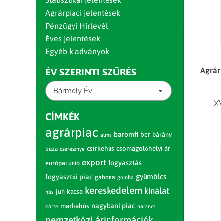
Statisztikai jelentések
Agrárpiaci jelentések
Pénzügyi Hírlevél
Éves jelentések
Egyéb kiadványok
Agrár
ÉV SZERINTI SZŰRÉS
Bármely Év
X
CÍMKÉK
agrárpiac
baromfi
bor
bárány
alma
csirkehús
csomagolóhelyi ár
búza
cseresznye
export
fogyasztás
európai unió
gyümölcs
fogyasztói piac
gabona
gomba
kereskedelem
kínálat
juh
kacsa
hús
nagybani piac
marhahús
körte
narancs
nemzetközi árinformációk