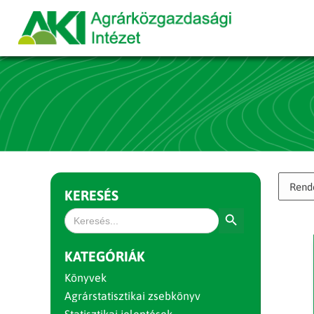
KERESÉS
Search Button
Search
for:
KATEGÓRIÁK
Könyvek
Agrárstatisztikai zsebkönyv