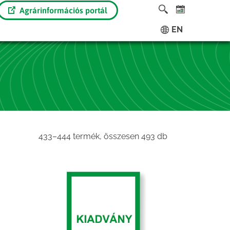
Agrárinformációs portál
EN
Sorted
433–444 termék, összesen 493 db
by
latest