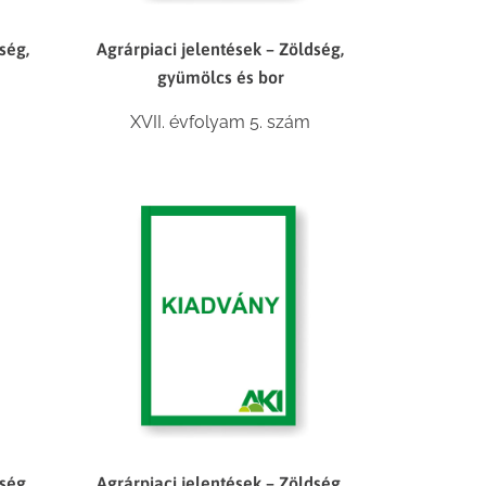
ség,
Agrárpiaci jelentések – Zöldség,
gyümölcs és bor
XVII. évfolyam 5. szám
ség,
Agrárpiaci jelentések – Zöldség,