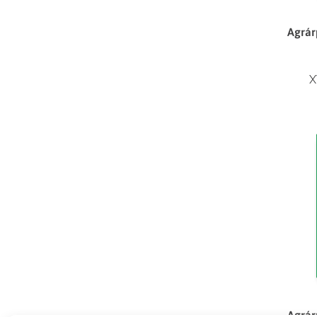
Agrár
X
Agrár