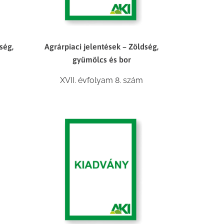
ség,
Agrárpiaci jelentések – Zöldség,
gyümölcs és bor
m
XVII. évfolyam 8. szám