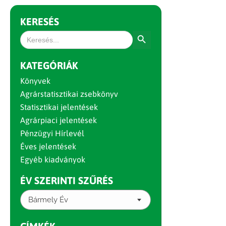
KERESÉS
Search Button
Search
for:
KATEGÓRIÁK
Könyvek
Agrárstatisztikai zsebkönyv
Statisztikai jelentések
Agrárpiaci jelentések
Pénzügyi Hírlevél
Éves jelentések
Egyéb kiadványok
ÉV SZERINTI SZŰRÉS
Bármely Év