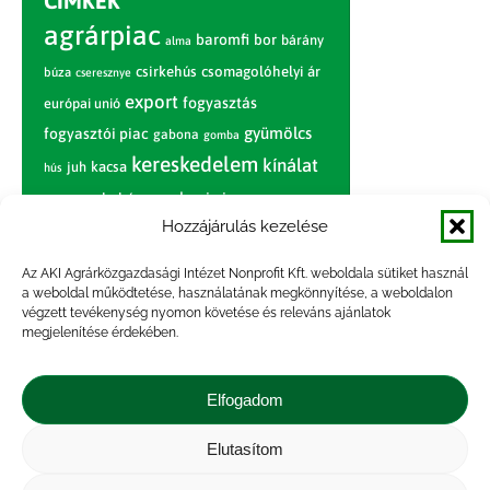
CÍMKÉK
agrárpiac
baromfi
bor
bárány
alma
csirkehús
csomagolóhelyi ár
búza
cseresznye
export
fogyasztás
európai unió
gyümölcs
fogyasztói piac
gabona
gomba
kereskedelem
kínálat
juh
kacsa
hús
nagybani piac
marhahús
körte
narancs
nemzetközi árinformációk
Hozzájárulás kezelése
piaci jelentés
piac
paradicsom
Az AKI Agrárközgazdasági Intézet Nonprofit Kft. weboldala sütiket használ
a weboldal működtetése, használatának megkönnyítése, a weboldalon
pulyka
pulykahús
sertés
sertéshús
végzett tevékenység nyomon követése és releváns ajánlatok
termelői
termelés
megjelenítése érdekében.
szarvasmarha
ár
világpiac
tojás
vágóbárány
zöldség
Elfogadom
vágómarha
vágósertés
árak
értékesítési ár
átlagár
Elutasítom