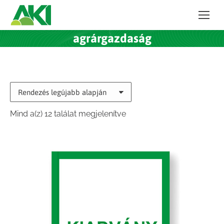
agrárgazdaság
Sorted
Mind a(z) 12 találat megjelenítve
by
latest