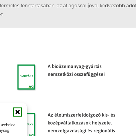
 termelés fenntartásában, az átlagosnál jóval kedvezőbb ado
n.
A bioüzemanyag-gyártás
nemzetközi összefüggései
Az élelmiszerfeldolgozó kis- és
középvállalkozások helyzete,
a weboldal
nemzetgazdasági és regionális
nység