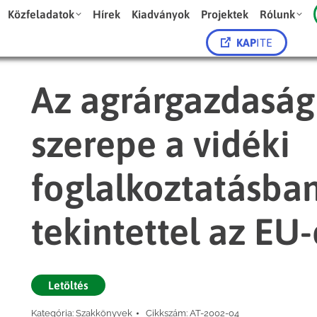
Közfeladatok
Hírek
Kiadványok
Projektek
Rólunk
KAP
ITE
Az agrárgazdaság
szerepe a vidéki
foglalkoztatásban
tekintettel az EU
Letöltés
Kategória:
Szakkönyvek
Cikkszám:
AT-2002-04