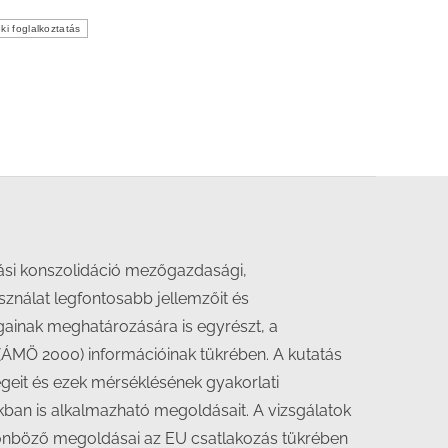
éki foglalkoztatás
ási konszolidáció mezőgazdasági,
asználat legfontosabb jellemzőit és
gainak meghatározására is egyrészt, a
 (ÁMÖ 2000) információinak tükrében. A kutatás
égeit és ezek mérséklésének gyakorlati
nkban is alkalmazható megoldásait. A vizsgálatok
önböző megoldásai az EU csatlakozás tükrében