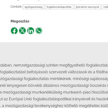
Címkék:
agrárgazdaság
foglalkoztatáspolitika
jövedelmi viszonyok
vid
Megosztás
Share
Share
Share
Share
on
on
on
on
Facebook
X
LinkedIn
WhatsApp
adában, nemzetgazdasági szinten megfigyelhető foglalkoztat
rárfoglalkoztatást befolyásoló szervezeti változások és a földh
mezőgazdasági foglalkoztatás mértékének, minőségi sajátossá
z ennél lényegesen bővebb általános mezőgazdasági összeírás
it, a mezőgazdasági munkanélküliség munkaerő-piaci feszülts
i az Európai Unió foglalkoztatáspolitikai irányelveit és hazá
, a mezőgazdasági tevékenységhez köthető megélhetés kül