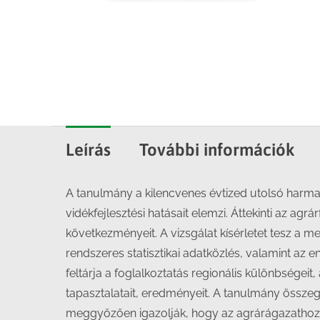
Leírás
További információk
A tanulmány a kilencvenes évtized utolsó harm
vidékfejlesztési hatásait elemzi. Áttekinti az ag
következményeit. A vizsgálat kísérletet tesz a 
rendszeres statisztikai adatközlés, valamint a
feltárja a foglalkoztatás regionális különbsége
tapasztalatait, eredményeit. A tanulmány összegz
meggyőzően igazolják, hogy az agrárágazathoz