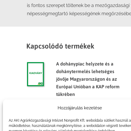
is fontos szerepet töltenek be a mezőgazdasági
népességmegtartó képességének megőrzésébe
Kapcsolódó termékek
A dohánypiac helyzete és a
dohánytermelés lehetséges
jövője Magyarországon és az
Európai Unióban a KAP reform
tükrében
Hozzájárulás kezelése
A hazai élelmiszer-
kiskereskedelem struktúrája,
Az AKI Agrárközgazdasági Intézet Nonprofit Kft. weboldala sütiket használ 
különös tekintettel a kistermelők
működtetése, használatának megkönnyítése, a weboldalon végzett tevéke