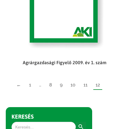
Agrárgazdasági Figyelő 2009. év 1. szám
←
1
…
8
9
10
11
12
KERESÉS
Search Button
Search
for: