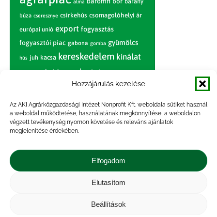
baromfi
bor
bárány
alma
csirkehús
csomagolóhelyi ár
búza
cseresznye
export
fogyasztás
európai unió
gyümölcs
fogyasztói piac
gabona
gomba
kereskedelem
kínálat
juh
kacsa
hús
nagybani piac
marhahús
körte
narancs
nemzetközi árinformációk
Hozzájárulás kezelése
piaci jelentés
piac
paradicsom
Az AKI Agrárközgazdasági Intézet Nonprofit Kft. weboldala sütiket használ
a weboldal működtetése, használatának megkönnyítése, a weboldalon
pulyka
pulykahús
sertés
sertéshús
végzett tevékenység nyomon követése és releváns ajánlatok
termelői
termelés
megjelenítése érdekében.
szarvasmarha
ár
világpiac
tojás
vágóbárány
zöldség
Elfogadom
vágómarha
vágósertés
árak
értékesítési ár
átlagár
Elutasítom
Beállítások
Impresszum
|
Kapcsolat
|
Jogi nyilatkozat
|