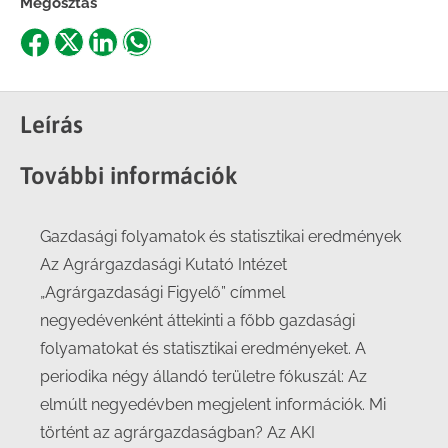
Megosztás
Share
Share
Share
Share
on
on
on
on
Facebook
X
LinkedIn
WhatsApp
Leírás
További információk
Gazdasági folyamatok és statisztikai eredmények
Az Agrárgazdasági Kutató Intézet
„Agrárgazdasági Figyelő” címmel
negyedévenként áttekinti a főbb gazdasági
folyamatokat és statisztikai eredményeket. A
periodika négy állandó területre fókuszál: Az
elmúlt negyedévben megjelent információk. Mi
történt az agrárgazdaságban? Az AKI