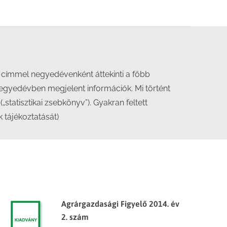
 címmel negyedévenként áttekinti a főbb
 negyedévben megjelent információk. Mi történt
atisztikai zsebkönyv”). Gyakran feltett
 tájékoztatását)
Agrárgazdasági Figyelő 2014. év
2. szám