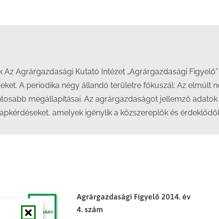
on
on
on
on
Facebook
X
LinkedIn
WhatsApp
k Az Agrárgazdasági Kutató Intézet „Agrárgazdasági Figyelő”
eket. A periodika négy állandó területre fókuszál: Az elmúlt
sabb megállapításai. Az agrárgazdaságot jellemző adatok („st
lapkérdéseket, amelyek igénylik a közszereplők és érdeklődők
Agrárgazdasági Figyelő 2014. év
4. szám