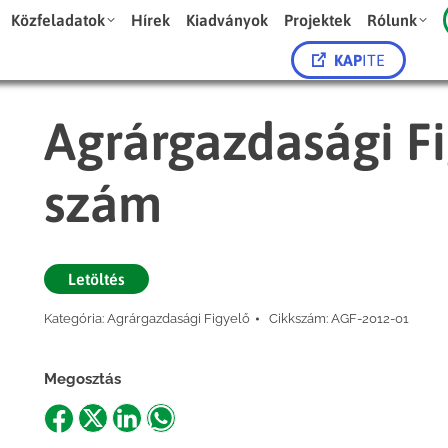
Közfeladatok
Hírek
Kiadványok
Projektek
Rólunk
KAP
ITE
Agrárgazdasági Fi
szám
Letöltés
Kategória:
Agrárgazdasági Figyelő
Cikkszám:
AGF-2012-01
Megosztás
Share
Share
Share
Share