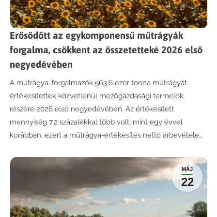
Erősödött az egykomponensű műtrágyák
forgalma, csökkent az összetetteké 2026 első
negyedévében
A műtrágya-forgalmazók 563,6 ezer tonna műtrágyát
értékesítettek közvetlenül mezőgazdasági termelők
részére 2026 első negyedévében. Az értékesített
mennyiség 7,2 százalékkal több volt, mint egy évvel
korábban, ezért a műtrágya-értékesítés nettó árbevétele…
MÁJ
22