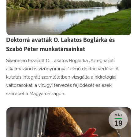
Doktorrá avatták O. Lakatos Boglárka és
Szabó Péter munkatársainkat
Sikeresen lezajlott O. Lakatos Boglárka „Az éghajlati
alkalmazkodás vízügyi irányai” című doktori védése. A
kutatás integrált szemléletben vizsgálta a hidrológiai
változásokat, a vízügyi tervezés fejlődését és ezek
szerepét a Magyarországon…
MÁJ
19