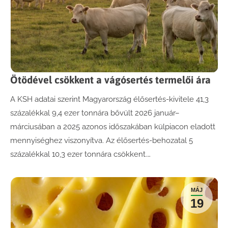
Ötödével csökkent a vágósertés termelői ára
A KSH adatai szerint Magyarország élősertés-kivitele 41,3
százalékkal 9,4 ezer tonnára bővült 2026 január–
márciusában a 2025 azonos időszakában külpiacon eladott
mennyiséghez viszonyítva. Az élősertés-behozatal 5
százalékkal 10,3 ezer tonnára csökkent.…
MÁJ
19