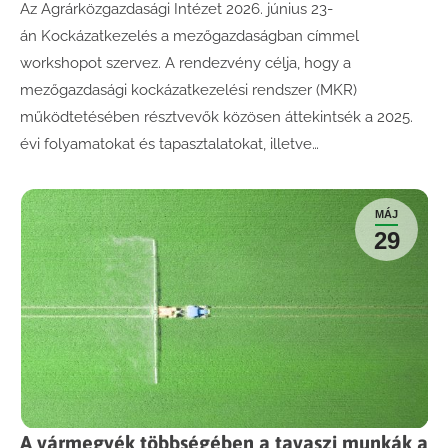
Az Agrárközgazdasági Intézet 2026. június 23-
án Kockázatkezelés a mezőgazdaságban címmel
workshopot szervez. A rendezvény célja, hogy a
mezőgazdasági kockázatkezelési rendszer (MKR)
működtetésében résztvevők közösen áttekintsék a 2025.
évi folyamatokat és tapasztalatokat, illetve…
MÁJ
29
A vármegyék többségében a tavaszi munkák a