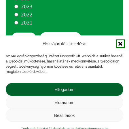
2023
2022
2021
Szűrés törlése
Szűrés
Hozzájárulás kezelése
Az AKI Agrárközgazdasági Intézet Nonprofit Kft. weboldala sütiket használ
a weboldal működtetése, használatának megkönnyítése, a weboldalon
végzett tevékenység nyomon követése és releváns ajánlatok
megjelenítése érdekében.
Tudjon meg többet, kövessen minket a közösségi
médiában!
Elfogadom
Elutasítom
Beállítások
Impresszum
|
Kapcsolat
|
Jogi nyilatkozat
|
Közérdekű adatok
|
Adatvédelmi nyilatkozat
|