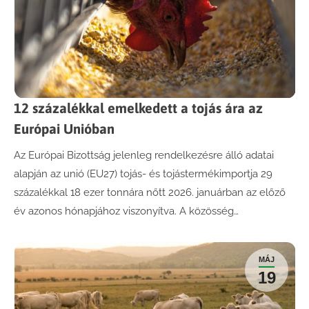
12 százalékkal emelkedett a tojás ára az
Európai Unióban
Az Európai Bizottság jelenleg rendelkezésre álló adatai
alapján az unió (EU27) tojás- és tojástermékimportja 29
százalékkal 18 ezer tonnára nőtt 2026. januárban az előző
év azonos hónapjához viszonyítva. A közösség…
MÁJ
19