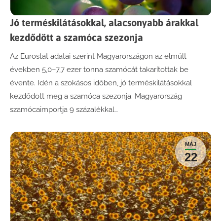
Jó terméskilátásokkal, alacsonyabb árakkal
kezdődött a szamóca szezonja
Az Eurostat adatai szerint Magyarországon az elmúlt
években 5,0–7,7 ezer tonna szamócát takarítottak be
évente. Idén a szokásos időben, jó terméskilátásokkal
kezdődött meg a szamóca szezonja. Magyarország
szamócaimportja 9 százalékkal…
MÁJ
22