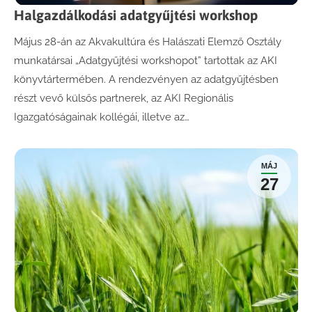
Halgazdálkodási adatgyűjtési workshop
Május 28-án az Akvakultúra és Halászati Elemző Osztály
munkatársai „Adatgyűjtési workshopot” tartottak az AKI
könyvtártermében. A rendezvényen az adatgyűjtésben
részt vevő külsős partnerek, az AKI Regionális
Igazgatóságainak kollégái, illetve az…
MÁJ
27