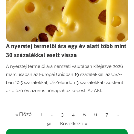
A nyerstej termelői ára egy év alatt több mint
30 százalékkal esett vissza
A nyerstej termelői ára nemzeti valutában kifejezve 2026
márciusában az Európai Unióban 19 százalékkal, az USA-
ban 10,5 százalékkal, Új-Zélandon 3 százalékkal csökkent
az előző év azonos hónapjához képest. Az AKI…
5
« Előző
1
…
3
4
6
7
…
91
Következő »