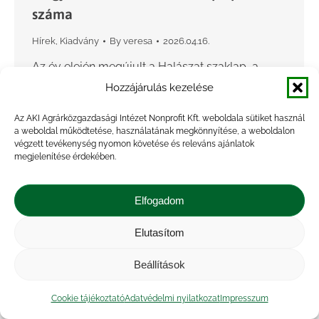
száma
Hírek
,
Kiadvány
By
veresa
2026.04.16.
Az év elején megújult a Halászat szaklap, a
magyar akvakultúra-ágazat havonta megjelenő
Hozzájárulás kezelése
kiadványa. A periodika két korábbi szakmai
Az AKI Agrárközgazdasági Intézet Nonprofit Kft. weboldala sütiket használ
magazin – a Halászati Lapok és a Halászat –
a weboldal működtetése, használatának megkönnyítése, a weboldalon
végzett tevékenység nyomon követése és releváns ajánlatok
összeolvadásával jött létre.…
megjelenítése érdekében.
Elfogadom
Elutasítom
Beállítások
Cookie tájékoztató
Adatvédelmi nyilatkozat
Impresszum