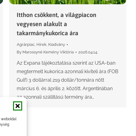
Itthon csökkent, a világpiacon
vegyesen alakult a
takarmánykukorica ára
Agrárpiac
,
Hírek
,
Kiadvány
By
Marossyné Kemény Viktória
2026.04.14.
Az Expana tájékoztatása szerint az USA-ban
megtermelt kukorica azonnali kiviteli ára (FOB
Gulf) 3 dollárral 219 dollár/tonnára nőtt
március 6. és április 2. között. Argentínában
az azonnali szállítású termény ára…
a weboldal
nység