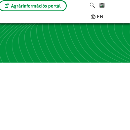
Agrárinformációs portál
EN