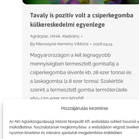
Tavaly is pozitív volt a csiperkegomba
külkereskedelmi egyenlege
Agrárpiac
,
Hírek
,
Kiadvány
By
Marossyné Kemény Viktória
2026.04.14.
Magyarországon a két legnagyobb
mennyiségben termesztett gombafaj a
csiperkegomba (évente kb. 28 ezer tonna) és
a laskagomba (2,8 ezer tonna). Szakértők
szerint a termesztett gomba termőterülete
160-170 ezer m2 között…
Hozzájárulás kezelése
Az AKI Agrárközgazdasági Intézet Nonprofit Kft. weboldala sütiket használ 
működtetése, használatának megkönnyítése, a weboldalon végzett tevéke
nyomon követése és releváns ajánlatok megjelenítése érdekében.