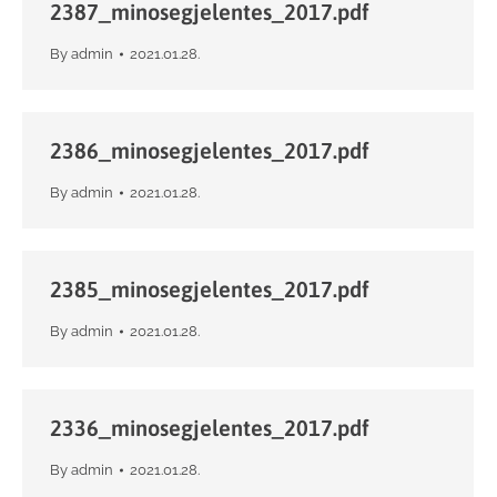
2387_minosegjelentes_2017.pdf
By
admin
2021.01.28.
2386_minosegjelentes_2017.pdf
By
admin
2021.01.28.
2385_minosegjelentes_2017.pdf
By
admin
2021.01.28.
2336_minosegjelentes_2017.pdf
By
admin
2021.01.28.