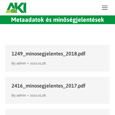
Metaadatok és minőségjelentések
1249_minosegjelentes_2018.pdf
By
admin
2021.01.28.
2416_minosegjelentes_2017.pdf
By
admin
2021.01.28.