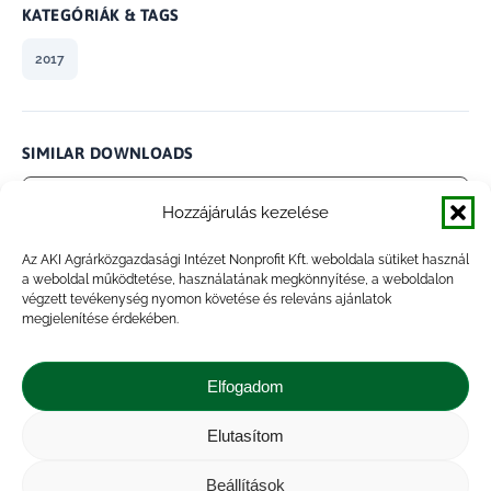
KATEGÓRIÁK & TAGS
2017
SIMILAR DOWNLOADS
No related download found!
Hozzájárulás kezelése
Az AKI Agrárközgazdasági Intézet Nonprofit Kft. weboldala sütiket használ
a weboldal működtetése, használatának megkönnyítése, a weboldalon
végzett tevékenység nyomon követése és releváns ajánlatok
megjelenítése érdekében.
admin
Updated 2021.01.28.
Elfogadom
Megosztás
Elutasítom
Share
Share
Share
Share
Beállítások