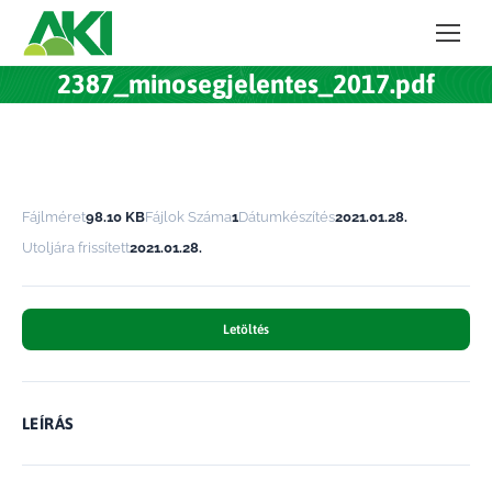
2387_minosegjelentes_2017.pdf
Fájlméret
98.10 KB
Fájlok Száma
1
Dátumkészítés
2021.01.28.
Utoljára frissített
2021.01.28.
Letöltés
LEÍRÁS