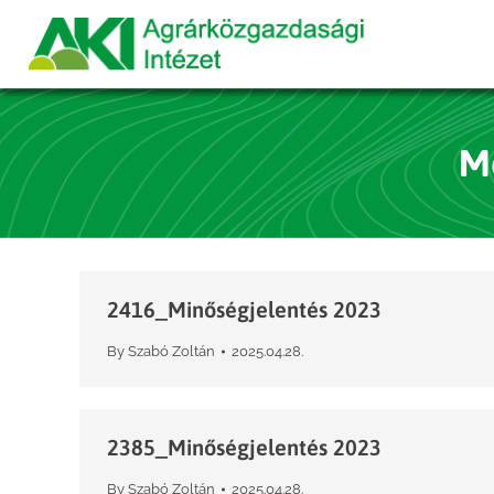
M
2416_Minőségjelentés 2023
By
Szabó Zoltán
2025.04.28.
2385_Minőségjelentés 2023
By
Szabó Zoltán
2025.04.28.