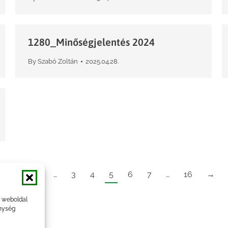
1280_Minőségjelentés 2024
By
Szabó Zoltán
2025.04.28.
←
1
…
3
4
5
6
7
…
16
→
a weboldal
nység