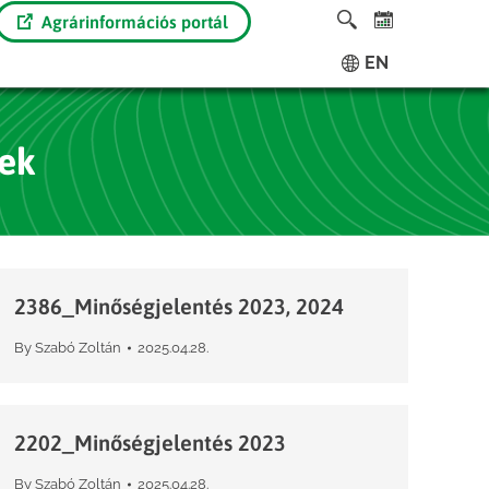
Agrárinformációs portál
EN
ek
2386_Minőségjelentés 2023, 2024
By
Szabó Zoltán
2025.04.28.
2202_Minőségjelentés 2023
By
Szabó Zoltán
2025.04.28.