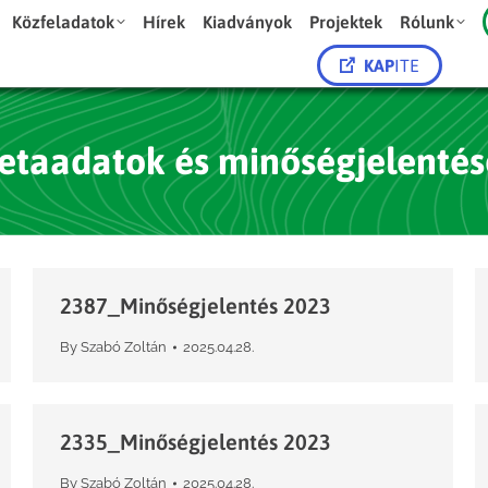
Közfeladatok
Hírek
Kiadványok
Projektek
Rólunk
KAP
ITE
etaadatok és minőségjelentés
2387_Minőségjelentés 2023
By
Szabó Zoltán
2025.04.28.
2335_Minőségjelentés 2023
By
Szabó Zoltán
2025.04.28.